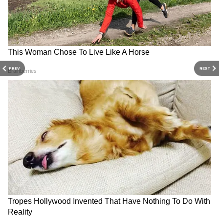
पहला हफ्ता –
57.7 करोड़ रुपए
दूसरा हफ्ता –
27 करोड़ रुपए
PREV
NEXT
15वां दिन –
1.5 करोड़ रुपए
16वां दिन –
2.75 करोड़ रुपए
20वें दिन 'वेलकम टू द जंगल' की
'गौरी हिंदू नहीं ईसाई है, जिंदगी और
17वां दिन –
3.45 करोड़ रुपए
हालत हुई खराब, 1 करोड़ भी नहीं
मजेदार हो रही है'...लव जिहाद पर
कमा पा रही अक्षय कुमार की ये
आमिर खान ने तोड़ी चुप्पी
फिल्म
भारत में टोटल नेट कलेक्शन :
92.4 करोड़ रुपए नेट
यह भी पढ़ें :
Bhooth Bangla Collection Day
31: 200 करोड़ क्लब में शामिल होगी 'भूत बंगला',
करनी है बस इतनी कमाई