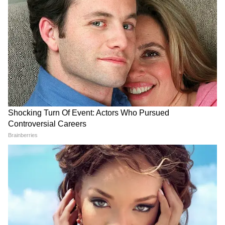
Image Credit :
Instagram
राम चरण के कोनिडेला-अल्लू फैमिली की नेटवर्थ
राम चरण के कोनिडेला-अल्लू फैमिली की संपत्ति 6000
करोड़ के करीब है। इसका बड़ा हिस्सा चिरंजीवी, पवन
कल्याण, राम चरण और अल्लू अर्जुन का है। इस फैमिली
के अंजना प्रोडक्शंस, पवन कल्याण क्रिएटिव वर्क्स,
कोनिडेला प्रोडक्शन कंपनी, गीता आर्ट्स और अल्लू
स्टूडियो हैं।
ये भी पढ़ें..
Peddi OTT Release: सिनेमाघरों के
बाद कब-किस ओटीटी पर देखने मिलेगी राम चरण
फिल्म?
LATEST VIDEOS