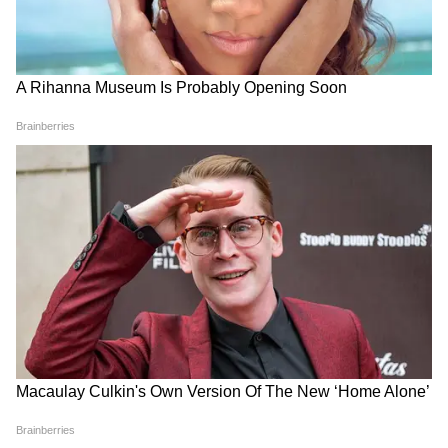
मनोरंजन जगत की सबसे खास खबरें अब एक क्लिक पर।
फिल्में, टीवी शो, वेब सीरीज़ और स्टार अपडेट्स के लिए
Bollywood News in Hindi
और
Entertainment
News in Hindi
सेक्शन देखें। टीवी शोज़, टीआरपी और
सीरियल अपडेट्स के लिए
TV News in Hindi
पढ़ें।
साउथ फिल्मों की बड़ी ख़बरों के लिए
South Cinema
News
, और भोजपुरी इंडस्ट्री अपडेट्स के लिए
Bhojpuri
News
सेक्शन फॉलो करें — सबसे तेज़ एंटरटेनमेंट कवरेज