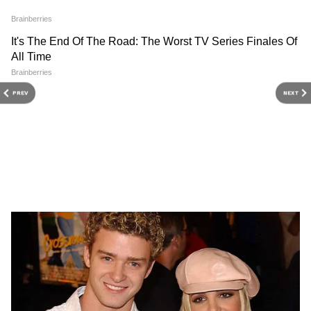
Image Credit :
Instagram
PREV
NEXT
राम चरण का क्या है अल्लू अर्जुन से रिश्ता
कम ही लोग जानते हैं कि राम चरण और अल्लू अर्जुन
कजिन भाई है। दरअसल, राम चरण की मां सुरेखा रिश्ते में
अल्लू अर्जुन की बुआ लगती है। बता दें कि राम चरण और
अल्लू अर्जुन दोनों ही साउथ इंडस्ट्री के सुपरस्टार्स हैं।
4
5