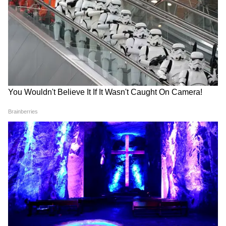
CM Pushkar Dhami की पहली प्रतिक्रिया
भारत नेट: ₹140.74 करोड़
वर्ल्डवाइड: ₹166.40 करोड़
फैसला: Average
बड़ी ओपनिंग मिलने के बावजूद फिल्म कंटेंट के मामले में
दर्शकों को प्रभावित नहीं कर सकी।
2019: दो फिल्में, मिला मिला-जुला रिजल्ट
Bharat (2019)
रिलीज: 5 जून 2019
भारत नेट: ₹180.05 करोड़
वर्ल्डवाइड: ₹211.07 करोड़