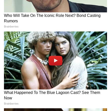
Antim – The Final Truth
रिलीज: 26 नवंबर 2021
भारत नेट: ₹29.35 करोड़
वर्ल्डवाइड: ₹39.06 करोड़
फैसला: Flop
आयुष शर्मा के साथ आई यह फिल्म समीक्षकों को पसंद
आई, लेकिन टिकट खिड़की पर दर्शक जुटाने में नाकाम
रही।
2023: वापसी की कोशिश
Kisi Ka Bhai Kisi Ki Jaan (2023)