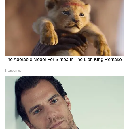
Radhe – Your Most Wanted Bhai (2021)
रिलीज: 13 मई 2021
भारत कलेक्शन: लगभग नगण्य (कोविड रिलीज)
वर्ल्डवाइड: ₹0.05 करोड़ (उपलब्ध आंकड़े)
फैसला: N.A.
कोविड महामारी के दौरान फिल्म डिजिटल और सीमित
थिएटर रिलीज के कारण सामान्य बॉक्स ऑफिस मुकाबले
का हिस्सा नहीं बन सकी।
Antim – The Final Truth (2021)