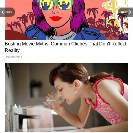
2017: एक ब्लॉकबस्टर, एक औसत फिल्म
PREV
NEXT
Tubelight (2017)
रिलीज: 23 जून 2017
भारत नेट: ₹106.86 करोड़
RECOMMENDED STORIES
वर्ल्डवाइड: ₹119.26 करोड़
फैसला: Average
कबीर खान के निर्देशन में बनी इस फिल्म से काफी उम्मीदें
थीं, लेकिन यह उम्मीद के मुताबिक प्रदर्शन नहीं कर सकी।
Toxic Trailer में दिखा यश का
संजय दत्त ने जब ऐश्वर्या राय को भेजे
खतरनाक गैंगस्टर अवतार, 4.38
फूल, खूबसूरती देख मांग बैठे थे नंबर,
मिनट का वीडियो करता है रोंगटे खड़े
तब दत्त बहनों ने दी थी वॉर्निंग