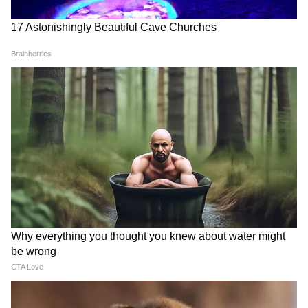
फैसला: Semi-Hit
Dabangg 3 (2019)
रिलीज: 20 दिसंबर 2019
भारत नेट: ₹121.58 करोड़
वर्ल्डवाइड: ₹146.11 करोड़
फैसला: Semi-Hit
दोनों फिल्मों ने अच्छी कमाई की, लेकिन सलमान के पुराने
रिकॉर्ड के मुकाबले प्रदर्शन साधारण माना गया।
2021: करियर का सबसे कमजोर साल