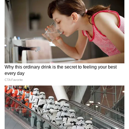
Atiq Ahmed के बेटे की मौत पर घर पहुंचे
Akhilesh Yadav के विधायक, जमकर हो रही
फजीहत!
समुद्र की तरह क्यों हिल रहा था मोरबी के कुएं का
पानी? खुल गया सबसे बड़ा राज