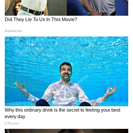
The Paradise Teaser Out: 'द
RRR के बाद राम चरण को क्या हो
पैराडाइज' का धांसू टीजर रिलीज,
गया? फ्लॉप फिल्में, चोट और सर्जरी
नानी के रौद्र अवतार ने उड़ाए होश
को देख टेंशन में फैंस
Ram Charan Surgery: राम
3 साल के बच्चों के लिए मौत की
चरण अस्पताल में, पत्नी उपासना ने
दुआ, ट्रोलर्स की हरकत पर छलका
गणेश-हनुमान से मांगी दुआ, फैंस हुए
सिंगर का दर्द
भावुक
LATEST VIDEOS