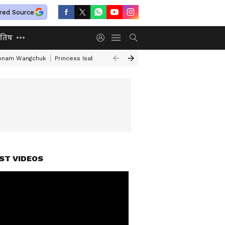
red Source
ोतिष
onam Wangchuk
Princess Isabella Denmark Military Service
UAE Depor
ST VIDEOS