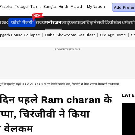
Prabha
Telugu
Tamil
Bangla
Hindi
Marathi
MyNation
Add Prefer
ज
GK
फोटो गैलरी
राज्य
मनोरंजन
लाइफस्टाइल
बिज़नेस
वीडियो
खेल
धर्म
ज्य
apgarh House Collapse
Dubai Showroom Gas Blast
Old Age Home
S
ुर्थी के एक दिन पहले RAM CHARAN के घर विराजे गणपति बप्पा, चिरंजीवी ने किया भगवान विघ्नहर्ता का वेलकम
LATE
क दिन पहले Ram charan के
्पा, चिरंजीवी ने किया
का वेलकम