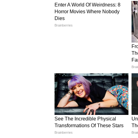
गणेश चतुर्थी पर जुटी पूरी फैमिली
गणेश चतुर्थी की पूजन- अर्चन की ये तस्वी
राम चरण के बगल में उनकी पत्नी उपासना
नज़र आ रहे हैं। उपासाना अपनी बेटी क्लि
ध्यान अपनी पोती पर ही है। वे क्यूट स्
उपासना कैमरे को पोज देती दिख रही हैं।
ये भी पढ़ें -
Hartalika Teej : ये भोजपुरी गाने महा