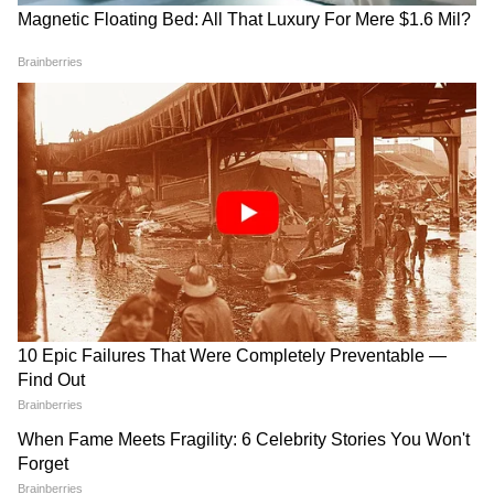
कम नहीं किया जा सकता, और उस प्यार को दर्शाती है जो
इसे संभव बनाता है।"
रिलीज की तारीख
'तेनजिंग' 9 अक्टूबर, 2026 को चुनिंदा सिनेमाघरों में
रिलीज होगी, और इसके बाद 16 अक्टूबर, 2026 को
Apple TV पर इसका ग्लोबल प्रीमियर होगा। (एएनआई)
(Except for the headline, this story has
not been edited by Asianetnews Editorial
staff and is published from a syndicated
feed.)
Spider Man Brand New Day ने सनी देओल की 'बॉर्डर 2' को पछाड़ा,
जानिए 8 दिन में कितने करोड़ कूटे?