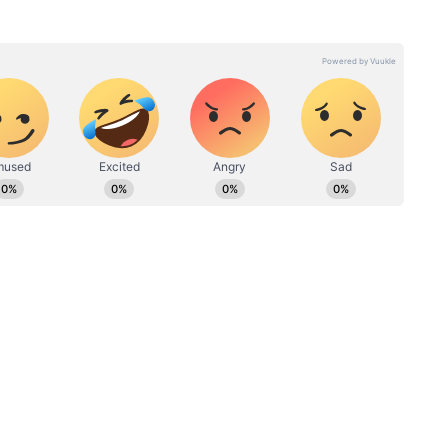
जगत में एक्टिव हैं। इनके पास 16 साल से ज्यादा का अनुभव। जुलाई, 2019
ूज एडिटर काम कर रहे हैं। माखनलाल चतुर्वेदी राष्ट्रीय पत्रकारिता विश्वविद्यालय
 ली है। नेशनल, इंटरनेशनल, पॉलिटिक्स, बिजनेस, एंटरटेनमेंट और फीचर
ेस, दैनिक भास्कर, नई दुनिया (जागरण ग्रुप) जैसे मीडिया संस्थानों में डेस्क
 डूबा विजय
Tamil Nadu: थलापति विजय की
राजनीति
'गले की फांस' न बन जाए उनका वादा?
आखिर कहां से आएगा हर साल
2160Kg गोल्ड!
ा भी बताया
्तिगत तौर पर थलापति विजय को बहुत पसंद करती हैं।
 विजय के साथ किसी गाने में काम करें, लेकिन उन्हें कभी
 में राखी ने यह भी कहा कि अब शायद वह विजय की
 की केमिस्ट्री
nan तमिल सिनेमा की सबसे पसंदीदा ऑन-स्क्रीन