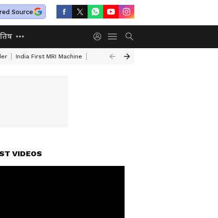
red Source
ोतिष
der
India First MRI Machine
Independence Day Speech In Hindi
Indep
ST VIDEOS