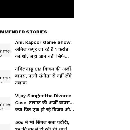
MMENDED STORIES
Anil Kapoor Game Show:
अनिल कपूर ला रहे हैं 1 करोड़
का शो, जहां ज्ञान नहीं सिर्फ
'दिमाग' आएगा काम
तमिलनाडु CM विजय की अर्जी
वापस, पत्नी संगीता से नहीं लेंगे
तलाक
Vijay Sangeetha Divorce
Case: तलाक की अर्जी वापस…
क्या फिर एक हो रहे विजय और
संगीता? उठे बड़े सवाल
50s में भी सिंगल सबा पटौदी,
19 की उम्र में हो रही थी शादी