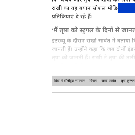
राखी का यह बयान सोशल मीडिया पर तेज
प्रतिक्रियाएं दे रहे हैं।
‘मैं तृषा को स्ट्रगल के दिनों से जानती
इंटरव्यू के दौरान राखी सावंत ने बताया 
जानती हैं। उन्होंने कहा कि जब दोनों इं
तृषा को जानती हैं। राखी ने तृषा की 
अच्छी लगती है।
हिंदी में बॉलीवुड समाचार
विजय
राखी सावंत
तृषा कृष्णन
मनोरंजन जगत की सबसे खास खबरें अब ए
अपडेट्स के लिए
Bollywood News 
सेक्शन देखें। टीवी शोज़, टीआरपी और
साउथ फिल्मों की बड़ी ख़बरों के लिए
S
के लिए
Bhojpuri News
सेक्शन फॉलो
ABOUT THE AUTHOR