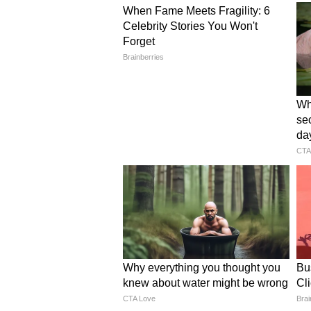
जोड़ियों में गिने जाते हैं। दोनों ने साथ
Thirupaachi, Aathi और Kuruvi शामि
में फिर से साथ नजर आई थी। इस फिल्म मे
तृषा का बर्थडे और विजय की चुनाव मे
दिलचस्प बात यह रही कि हाल ही में 
विजय की राजनीतिक पार्टी Tamilag
लेकर चर्चा हो रही है। इस दौरान चार्मी 
तृषा को जन्मदिन की शुभकामनाएं दीं 