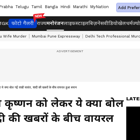
Prabha
Telugu
Tamil
Bangla
Hindi
Marathi
MyNation
Add Prefer
ज
GK
फोटो गैलरी
राज्य
मनोरंजन
लाइफस्टाइल
बिज़नेस
वीडियो
खेल
धर्म
ज्य
u Wife Murder
Mumbai Pune Expressway
Delhi Tech Professional Mur
ये क्या बोल गईं राखी सावंत, शादी की खबरों के बीच वायरल हुआ बयान
LATE
कृष्णन को लेकर ये क्या बोल
दी की खबरों के बीच वायरल