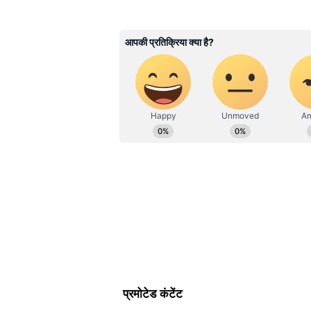
Ganesh Mishra
GM
गणेश कुमार मिश्रा। 2009 से पत्रकारिता 
से एशियानेट न्यूज हिंदी में बतौर डिप्टी न्य
Related Articles
(MCU) से मास्टर ऑफ जर्नलिज्म की डिग्री
स्टोरीज में काम करना पसंद। ये राज एक्सप्र
और रिपोर्टिंग का काम कर चुके हैं।
क्या एक 'गलत हस्ताक्षर' ले
का CM पद? तमिलनाडु की 
में TVK की वो भारी चूक!
विजय के साथ काम करने का सपन
राखी सावंत ने यह भी कहा कि वह व्यक
उन्होंने बताया कि उनका सपना था कि वह
ऐसा मौका नहीं मिला। मजाकिया अंदाज
राजनीतिक पार्टी जॉइन कर लें।
फैंस को हमेशा पसंद आई विजय-तृषा
Thalapathy Vijay और Trisha Krish