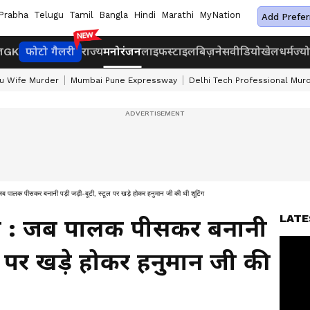
Prabha
Telugu
Tamil
Bangla
Hindi
Marathi
MyNation
Add Prefer
ज
GK
फोटो गैलरी
राज्य
मनोरंजन
लाइफस्टाइल
बिज़नेस
वीडियो
खेल
धर्म
ज्य
u Wife Murder
Mumbai Pune Expressway
Delhi Tech Professional Mur
पालक पीसकर बनानी पड़ी जड़ी-बूटी, स्टूल पर खड़े होकर हनुमान जी की थी शूटिंग
LATE
े : जब पालक पीसकर बनानी
ूल पर खड़े होकर हनुमान जी की