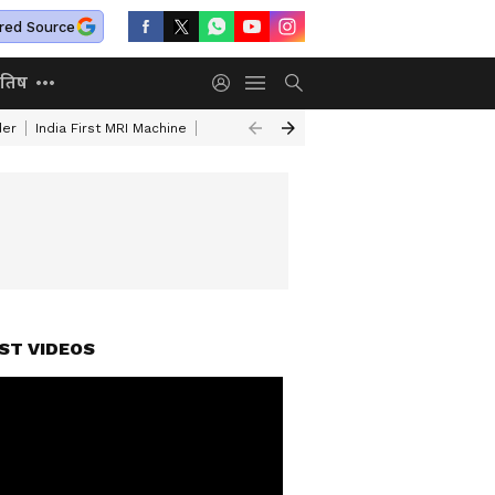
red Source
ोतिष
der
India First MRI Machine
Independence Day Speech In Hindi
Indep
ST VIDEOS