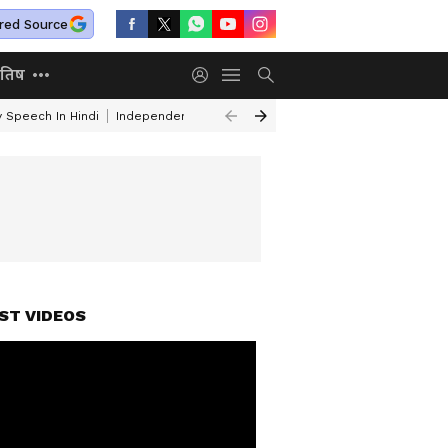
red Source
ोतिष
 Speech In Hindi
Independence Day Patriotic Poems
UPI MDR
Panch
ST VIDEOS