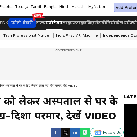
Prabha
Telugu
Tamil
Bangla
Hindi
Marathi
MyNation
Add Prefer
ज
GK
फोटो गैलरी
राज्य
मनोरंजन
लाइफस्टाइल
बिज़नेस
वीडियो
खेल
धर्म
ज्य
hi Tech Professional Murder
India First MRI Machine
Independence Day
ेकर अस्पताल से घर के लिए निकले राहुल वैद्य-दिशा परमार, देखें VIDEO
LATE
स को लेकर अस्पताल से घर के
द्य-दिशा परमार, देखें VIDEO
Follow Us