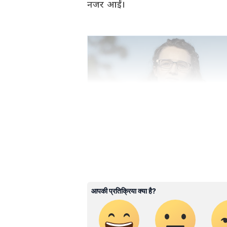
नजर आईं।
मनोरंजन जगत की सबसे खास खबरें अब ए
अपडेट्स के लिए
Bollywood News 
सेक्शन देखें। टीवी शोज़, टीआरपी और
साउथ फिल्मों की बड़ी ख़बरों के लिए
S
के लिए
Bhojpuri News
सेक्शन फॉलो
ABOUT THE AUTHOR
Anshika Shukla
AS
अंशिका शुक्ला। मीडिया जगत में 7 साल से