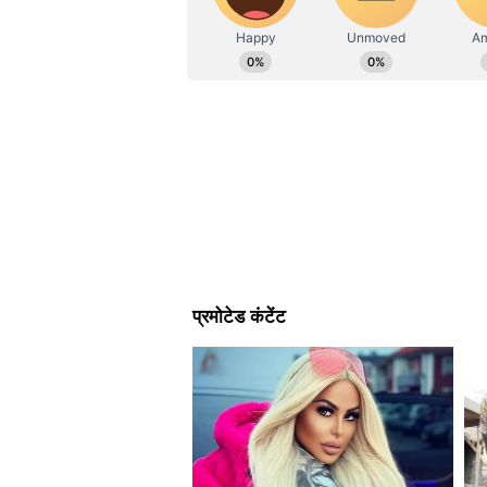
एंटरटेनमेंट डेस्क देख रही हूं। साल 2018 मे
साल दैनिक भास्कर डिजिटल में एंटरटेनमेंट 
Vi
क्यों बंद हुआ 'बड़े अच्छे लगते हैं 2' ?
आपको बता दें कि दिशा परमार और राहु
जुलाई 2021 में शादी कर ली। दोनों की श
की फोटोज और वीडियोज भी खूब वायरल हु
हैं 2' में नजर आई थीं। इस शो ने उन्हे