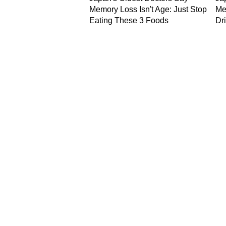
NEWS
Hindi News
Latest News in Hindi
World Ne
National News in Hindi
SPORTS