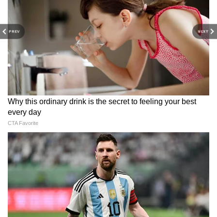
घर आते थे, लेकिन वे हमेशा आकर हमारा हालचाल पूछते
थे।"
PREV
NEXT
ट्विंकल खन्ना ने बताए फिल्मी परिवार में होने के फायदे-
नुकसान
बातचीत के दौरान ट्विंकल ने एक मशहूर फिल्मी परिवार में
पैदा होने के फायदों और दबावों के बारे में भी बात की।
उन्होंने कहा था कि एक तरह से इसे बोझ कहा जा सकता
है और दूसरी तरह से एक मौका। अगर मेरा बैकग्राउंड ऐसा
न होता तो शायद मुझे ये मौका नहीं मिलता। उन्होंने इस
RECOMMENDED STORIES
बात पर जोर दिया कि करियर को बनाए रखना आपकी
अपनी काबिलियत पर निर्भर करता है। हो सकता है कि
कोई फिल्म आपको आपकी पहचान की वजह से मिल
जाए। लेकिन उसके बाद, अगर आप यहां टिके रहना चाहते
हैं तो आपको स्ट्रगल तो करना ही पड़ेगा। आपको बता दें