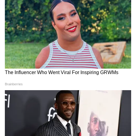
Atiq Ahmed के बेटे की मौत पर घर पहुंचे
Akhilesh Yadav के विधायक, जमकर हो रही
फजीहत!
समुद्र की तरह क्यों हिल रहा था मोरबी के कुएं का
पानी? खुल गया सबसे बड़ा राज