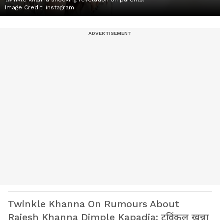
Image Credit:
instagram
Twinkle Khanna On Rumours About
Rajesh Khanna Dimple Kapadia: ट्विंकल खन्ना