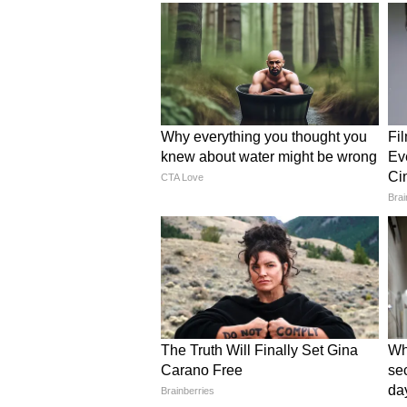
इलेक्ट्रॉनिक तकनीक के साथ बेहतर बनाय
यह भी पढ़ें :
'वेलकम टू द जंगल' का मंड
लिए इतने करोड़
'जीवन में जाने जाना' गाने के पीछे
फिल्म 'बिच्छू' के पॉपुलर गाने 'जीवन 
कहानी शेयर की। उन्होंने बताया, "गाने 
हमने एक लाइन बनाई— 'जीवन में जाने जा
मुखड़े में यही एक लाइन चार बार दोहराई गई
धनोआ को सुनाया और पूछा कि क्या इसक
बदलना।' मैंने कहा कि इसमें तो पूरी लाइ
और कुछ जोड़ने की जरूरत नहीं है।'"