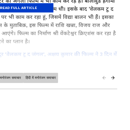
 की अगली फिल्म में भी काम कर रहे हैं। बॉलीवुड हंगामा
हां, 'वेलकम' हमारी पहली फिल्म थी। इसके बाद 'वेलकम टू द
READ FULL ARTICLE
 भी काम कर रहा हूं, जिसमें विद्या बालन भी हैं। इसका
्ट्स के मुताबिक़, इस फिल्म में राशि खन्ना, विजय राज और
गे। फिल्म का निर्माण श्री वेंकटेश्वर क्रिएशंस कर रहा है
 का प्लान है।
र 'वेलकम टू द जंगल', अक्षय कुमार की फिल्म ने 3 दिन में
मनोरंजन समाचार
हिंदी में मनोरंजन समाचार
क क्लिक पर। फिल्में, टीवी शो, वेब सीरीज़ और स्टार
in Hindi
और
Entertainment News in Hindi
 सीरियल अपडेट्स के लिए
TV News in Hindi
पढ़ें।
outh Cinema News
, और भोजपुरी इंडस्ट्री अपडेट्स
 करें — सबसे तेज़ एंटरटेनमेंट कवरेज यहीं।