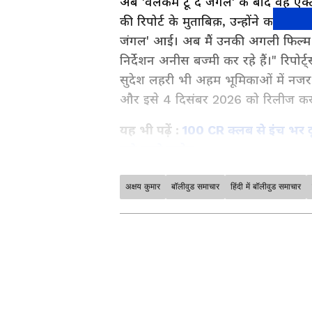
अब 'वेलकम टू द जंगल' के बाद वह एक्टर
की रिपोर्ट के मुताबिक़, उन्होंने कहा, "
जंगल' आई। अब मैं उनकी अगली फिल्म पर
निर्देशन अनीस बज्मी कर रहे हैं।" रिपोर
सुदेश लहरी भी अहम भूमिकाओं में नजर आएं
और इसे 4 दिसंबर 2026 को रिलीज करने
यह भी पढ़ें :
100 CR क्लब से इंच भर दू
कूटे इतने करोड़
अक्षय कुमार
बॉलीवुड समाचार
हिंदी में बॉलीवुड समाचार
मनोरंजन जगत की सबसे खास खबरें अब ए
अपडेट्स के लिए
Bollywood News 
सेक्शन देखें। टीवी शोज़, टीआरपी और
साउथ फिल्मों की बड़ी ख़बरों के लिए
S
के लिए
Bhojpuri News
सेक्शन फॉलो
ABOUT THE AUTHOR