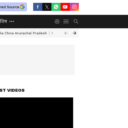
red Source
ोतिष
dia China Arunachal Pradesh
Saudi Turkey Pakistan Defense Pact
Delhi
ST VIDEOS