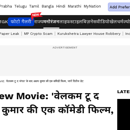
Prabha
Telugu
Tamil
Bangla
Hindi
Marathi
MyNation
Add Prefer
ज
GK
फोटो गैलरी
राज्य
मनोरंजन
लाइफस्टाइल
बिज़नेस
वीडियो
खेल
धर्म
ज्य
Paper Leak
MP Crypto Scam
Kurukshetra Lawyer House Robbery
In
म टू द जंगल' के बाद अक्षय कुमार की एक कॉमेडी फिल्म, जानें रिलीज डेट
LATE
w Movie: 'वेलकम टू द
 कुमार की एक कॉमेडी फिल्म,