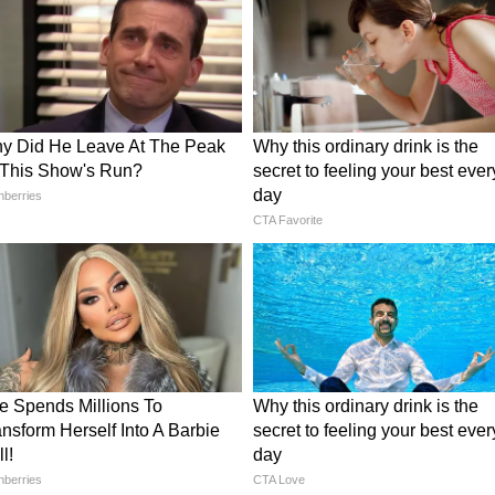
तापमान?
रखने से पसीना अधिक आता है, जिससे घमौरी बढ़ सकती है।
पड़ने पर पंखे और कूलर का इस्तेमाल करें। यदि बच्चा छह
 अनुसार पर्याप्त पानी और अन्य तरल पदार्थ दें। वहीं, छोटे
रहें, ताकि उनके शरीर में पानी की कमी न हो।
तो किचन की इन 4 चीजों को कभी न छोड़ें गंदा
तेज बुखार आए, त्वचा में सूजन बढ़ जाए या बच्चा लगातार
्भर रहने के बजाय तुरंत डॉक्टर से संपर्क करें। बिना
्रीम, पाउडर या दवा बच्चे की त्वचा पर न लगाएं। सही
पाय अपनाकर अधिकांश मामलों में घमौरी से राहत मिल
रहती है।