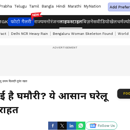
Prabha
Telugu
Tamil
Bangla
Hindi
Marathi
MyNation
Add Prefer
ज
GK
फोटो गैलरी
राज्य
मनोरंजन
लाइफस्टाइल
बिज़नेस
वीडियो
खेल
धर्म
ज्य
Pact
Delhi NCR Heavy Rain
Bengaluru Woman Skeleton Found
World 
ेलू उपाय दिलाएंगे तुरंत राहत
ो गई है घमौरी? ये आसान घरेलू
FOO
 राहत
Follow Us