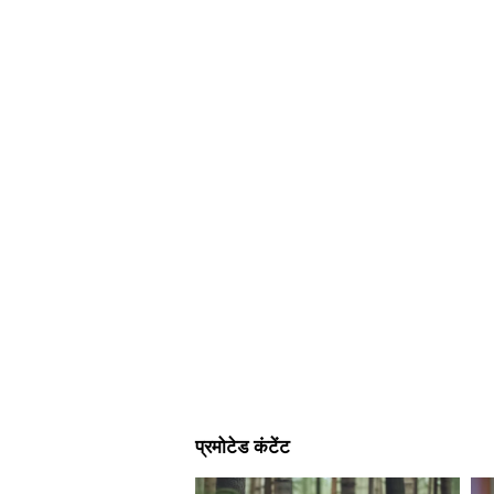
पर लिखने का अनुभव है। पूर्व में प्रभात खब
ये भी पढ़ें-
Hydration Drink: महंगे सी
बच्चों को घमौरी से कैसे मिलेगी रा
अगर बच्चे को घमौरी के कारण ज्यादा जल
भिगोकर रैसेज वाली जगह पर कुछ मिनट
होगी। इसके अलावा, शुद्ध एलोवेरा जेल
प्राकृतिक गुण त्वचा को ठंडक देने में म
बच्चे की त्वचा पर थोड़ी मात्रा में परीक्