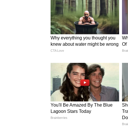
बच्चों के लिए कैसा रखें कमरे का 
बच्चों को बहुत गर्म और बंद कमरे में 
इसलिए कमरे को हवादार रखें या जरूरत 
महीने से बड़ा है, तो डॉक्टर की सलाह के
शिशुओं को समय-समय पर स्तनपान कराते 
ये भी पढ़ें-
फूड पॉइजनिंग से बचना है, 
कब लें डॉक्टर की सलाह?
अगर घमौरी के दानों में पस भरने लगे, 
असहज महसूस करे, तो घरेलू उपायों पर निर
डॉक्टर की सलाह के कोई भी मेडिकेटेड क
देखभाल, साफ-सफाई और हल्के घरेलू उ
सकती है और बच्चे की त्वचा स्वस्थ बनी 