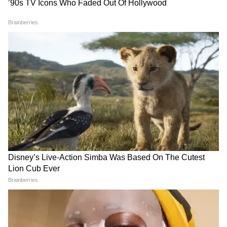
कौन-सी खाद डाली?
फिर देखें कमाल
एक भी रुपया खर्च किए बिना बनाएं
गार्डन को बनाना है स्वर्ग जैसा?
पौधों का लिक्विड गोल्ड, सरसों की
मानसून में लगाएं ये 10 खुशबूदार
खली के साथ मिलाएं ये किचन वेस्ट
सफेद फूलों वाले पौधे, एक्सपर्ट से
जानें लगाने का तरीका
LATEST VIDEOS
Rahul Gandhi से मिलीं CJP Protest में
लाठी खाने वाली Muskaan, Delhi Police से
दाग दिया ये सवाल!