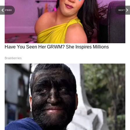
PREV
NEXT
और पढ़ें:
Strawberries Small Garden: पॉट्स में
उगाएं स्ट्रॉबेरी, 3 तरीके से बनाएं छोटा फ्रूट्स गार्डन
RECOMMENDED STORIES
करें ये 5 काम अपराजिता के बेल पर
खिलने से पहले टूटकर गिर जा रही है
छा जाएंगे नीले फूल, पड़ोसी भी पूछेंगे
गुड़हल की कलियां, डालें ये 3 चीज