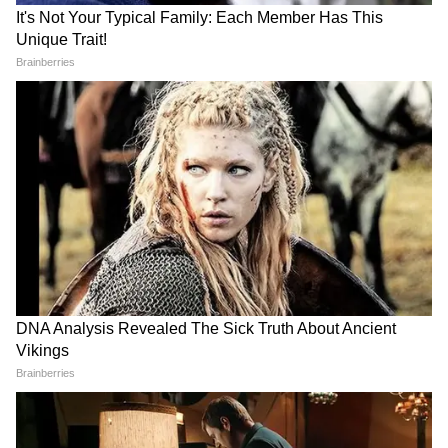
कौन-सी खाद डाली?
फिर देखें कमाल
एक भी रुपया खर्च किए बिना बनाएं
गार्डन को बनाना है स्वर्ग जैसा?
पौधों का लिक्विड गोल्ड, सरसों की
मानसून में लगाएं ये 10 खुशबूदार
खली के साथ मिलाएं ये किचन वेस्ट
सफेद फूलों वाले पौधे, एक्सपर्ट से
जानें लगाने का तरीका
LATEST VIDEOS
जंतर-मंतर वाले Mohammad Junaid पहुंच
गए Jharkhand, सुनिए क्या कहा...