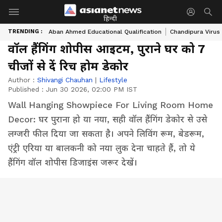
हिन्दी
TRENDING :
Aban Ahmed Educational Qualification
Chandipura Virus
वॉल हैंगिंग शोपीस आइटम, पुराने घर को 7
चीजों से दें रिच होम डेकोर
Author :
Shivangi Chauhan
|
Lifestyle
Published :
Jun 30 2026, 02:00 PM IST
Wall Hanging Showpiece For Living Room Home
Decor: घर पुराना हो या नया, सही वॉल हैंगिंग डेकोर से उसे
लग्जरी फील दिया जा सकता है। अपने लिविंग रूम, बेडरूम,
एंट्री एरिया या बालकनी को नया लुक देना चाहते हैं, तो ये
हैंगिंग वॉल शोपीस डिजाइंस जरूर देखें।