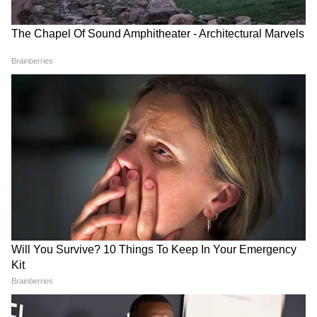
के कारण वे हमेशा अपनी सेहत को खतरे में डालकर काम
करती हैं। मानसिक तनाव तो इससे भी बड़ा है।
उन्हें रोज़ाना दर्द से तड़पते मरीज़ों, मौत और मातम को
देखना पड़ता है। मरीज़ के घरवाले अक्सर अपना गुस्सा
और चिंता सामने खड़ी नर्स पर ही निकाल देते हैं। यह सब
सहकर हमेशा मुस्कुराते हुए मरीज़ों की देखभाल करना
बहुत ज़्यादा मानसिक दबाव डालता है। कई नर्सें मानती हैं
कि इस तनाव का असर उनकी पारिवारिक ज़िंदगी और
बच्चों की परवरिश पर भी पड़ता है। अनियमित शिफ्ट
उनकी नींद और खान-पान के रूटीन को भी बिगाड़ देती
है।
बदलाव की शुरुआत कहां से हो?
सबसे पहले समाज को अपना नज़रिया बदलना होगा, जो