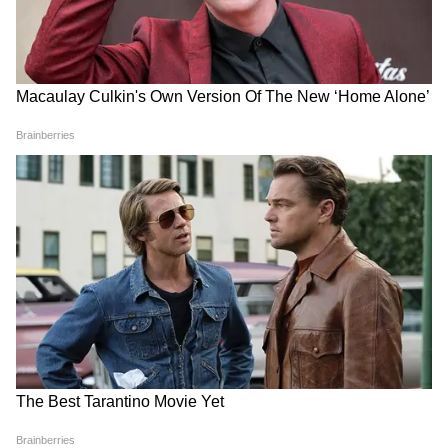
5
5
Image Credit :
Gemini AI
कितनी बार करें इस्तेमाल?
बेहतर परिणाम के लिए सप्ताह में 2 से 3 बार इस उपाय
को अपनाया जा सकता है। किसी भी बदलाव को महसूस
करने में कम से कम 4 से 6 सप्ताह का समय लग सकता
है, क्योंकि बाल धीरे-धीरे बढ़ते हैं। सबसे जरूरी बात यह
है कि कलौंजी का तेल सफेद बालों को रातोंरात काला नहीं
बनाता। लेकिन नियमित इस्तेमाल से बाल मजबूत, मुलायम