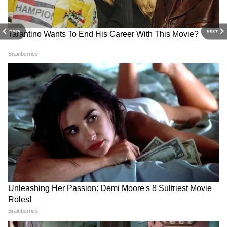
PREV
NEXT
Image Credit :
StockPhoto
क्यों बाल होते हैं सफेद
माना जाता है कि सफेद बालों की समस्या तब बढ़ती है
जब बालों में प्राकृतिक पिगमेंट बनना कम हो जाता है।
तनाव, सूजन, पोषण की कमी और स्कैल्प की खराब सेहत
भी इसके कारण हो सकते हैं। कलौंजी के तेल में मौजूद
एंटीऑक्सीडेंट और फैटी एसिड स्कैल्प को स्वस्थ रखने में
मदद करते हैं, जिससे नए उगने वाले बाल बेहतर गुणवत्ता
के हो सकते हैं।
4
5