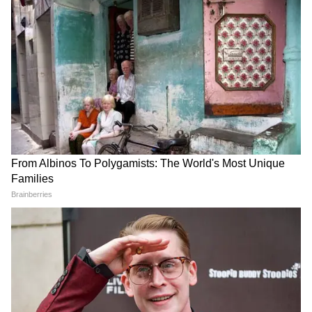
Image Credit :
Gemini AI
शैंपू में कैसे मिलाएं कलौंजी का तेल?
अपने हाथ में सामान्य मात्रा में शैंपू लें। इसके बाद उसमें 2
से 4 बूंद कलौंजी का तेल मिलाएं। फिर दोनों को अच्छी
तरह मिलाकर स्कैल्प और बालों की जड़ों में लगाएं। 1 से
2 मिनट तक छोड़ दें। इसके बाद सामान्य तरीके से बाल
धो लें। ध्यान रखें कि तेल को सीधे शैंपू की पूरी बोतल में न
मिलाएं, इससे उत्पाद खराब हो सकता है।
गर्मी में ऑफिस जाते समय बैग में जरूर रखें ये 5
चीजें, दिनभर रहेंगे फ्रेश