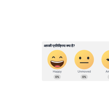
प्लास्टिक बोतल DIY ऑक्टोपस
1-5 साल के बच्चों के लिए यह क्राफ्ट ब
का चार्ट लपेटे। ऊपर की तरह गूगली आई
लंबी-लंबी पट्टियां काटे और उन्हें मोड़ क
3
5