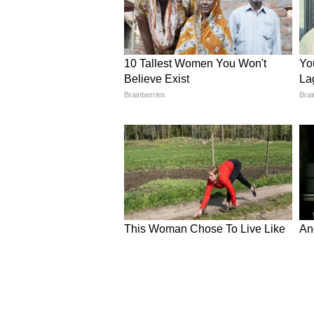
हवाई जहाज कैसे बनाएं ?
प्लास्टिक बोतल से हवाई जहाज बनाने के
कार्डबोर्ड की हेल्प से तिकोने पंख और
लिए कलर या फिर स्टीकर्स का इस्तेमाल 
ये भी पढ़ें-
Doormat Designs: घर के ल
फेयरी हाउस आइडिया
बोतल रखने के लिए लकड़ी या फिर कार्डबो
खिड़कियां और दरवाजा तैयार करें। अब
अब चार्ट पेपर की मदद से लाइनिंग करते
कागज के रंगीन फूल लगएं। बोतल के अं
5