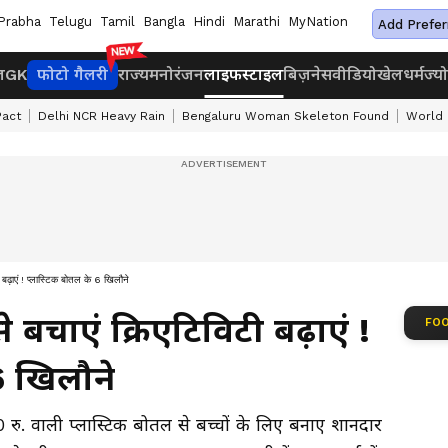
Prabha
Telugu
Tamil
Bangla
Hindi
Marathi
MyNation
Add Prefer
ज
GK
फोटो गैलरी
राज्य
मनोरंजन
लाइफस्टाइल
बिज़नेस
वीडियो
खेल
धर्म
ज्य
Pact
Delhi NCR Heavy Rain
Bengaluru Woman Skeleton Found
World 
़ाएं ! प्लास्टिक बोतल के 6 खिलौने
 बचाएं क्रिएटिविटी बढ़ाएं !
FOO
6 खिलौने
ु. वाली प्लास्टिक बोतल से बच्चों के लिए बनाए शानदार