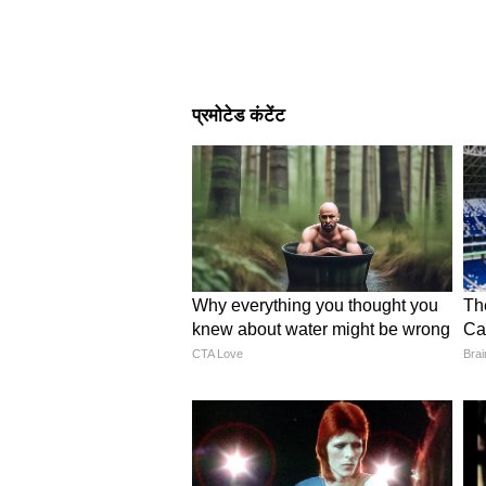
Image Credit :
Pinterest
प्लास्टिक बोतल से तैयार करें महल
बेटी के लिए बेबी डॉल हाउस खरीदना मान
हुए आप प्लास्टिक बोतल से इसे तैयार कर
बड़ी और छोटी आकार की 3-4 बोतल लगा
और छोटे घर बनाएं। आखिर में बोतल के 
करें। इसी तरह आप फेयरी कैसल भी तैया
ये भी पढ़ें-
Besan Rice Face Wash: घर