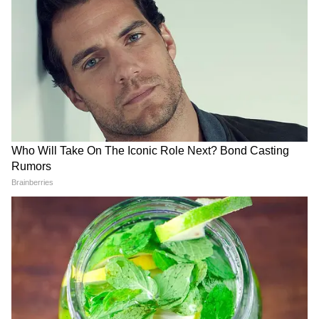
इस स्टूल में ऊपर की तरफ एक आसान ग्रिप हैंडल होता
है, जो इसे कैरी करना बेहद आसान बनाता है। इसका
ओपन मैकेनिज़म भी बहुत फास्ट होता है—एक हल्का
प्रेशर देकर यह तुरंत खुल जाता है। बुजुर्गों या महिलाओं के
लिए यह ज्यादा आरामदायक विकल्प माना जाता है।
वुडन फोल्डेबल मिनी स्टूल
जो लोग नैचुरल वाइब या एस्थेटिक लुक पसंद करते हैं,
उनके लिए वुडन फोल्डिंग स्टूल एक क्लासिक विकल्प है।
यह सुंदर दिखता है, छोटे टेबल की तरह भी काम आता है
और कार पिकनिक में सुंदर सेटअप बनाने में मदद करता
है। लकड़ी होने के बावजूद यह आसानी से फोल्ड होकर
फ्लैट पैनल बन जाता है।
ट्रैवल फ्रेम H-शेप फोल्डेबल सीट