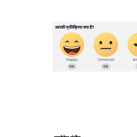
CT
चंचल ठाकुर। मीडिया जगत में इनको 4 साल
जुड़कर लाइफ स्टाइल बीट पर काम कर रही
वेबसाइट हर जिंदगी में ये काम कर चुकी ह
एंटरटेनमेंट, ट्रेन्डिंग और धर्म से जुड़ी 
से संपर्क किया जा सकता है।
छत्रपति शिवाजी महाराज टर्मिनस
मुंबई स्थित यह रेलवे स्टेशन भारत की 
यूनेस्को वर्ल्ड हेरिटेज साइट में शामिल
उदाहरण है। इसकी भव्यता देखने के लिए
जैसलमेर रेलवे स्टेशन
रेगिस्तान के बीच बना जैसलमेर रेलवे स्