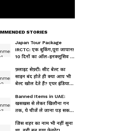
MMENDED STORIES
Japan Tour Package
IRCTC: एक बुकिंग,पूरा जापान!
10 दिनों का ऑल-इनक्लूसिव टूर
पैकेज
फ़्लाइट सेफ़्टी: सीट बेल्ट का
साइन बंद होते ही क्या आप भी
बेल्ट खोल देते हैं? एयर इंडिया
का बड़ा सबक
Banned Items in UAE:
खसखस से लेकर खिलौना गन
तक, ये चीजें ले जाना पड़ सकता
है महंगा
जिस शहर का नाम भी नहीं सुना
था, वही बन गया फेवरेट!