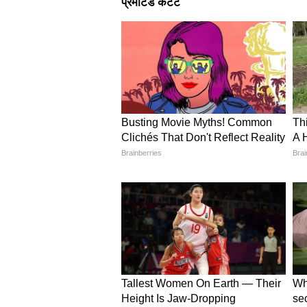
के कारण बेहद आकर्षक लगता है। स्टेशन
पहली नजर में ही प्रभावित कर देता है।
गांधीनगर कैपिटल रेलवे स्टेशन
यह भारत का पहला ऐसा रेलवे स्टेशन है
एयरपोर्ट जैसी सुविधाएं, एस्केलेटर, फ
डिजाइन इसे देश के सबसे लग्जरी रेलवे स्
इसे भी पढ़ें-
Mothers Day 2026 Travel
आशीर्वाद? मदर्स डे पर कहां जाएं मां क
चेन्नई सेंट्रल रेलवे स्टेशन
दक्षिण भारत का यह प्रमुख रेलवे स्टे
सुविधाओं के लिए जाना जाता है। यहां 
व्यवस्थाएं इसे खास बनाती हैं।
हावड़ा जंक्शन