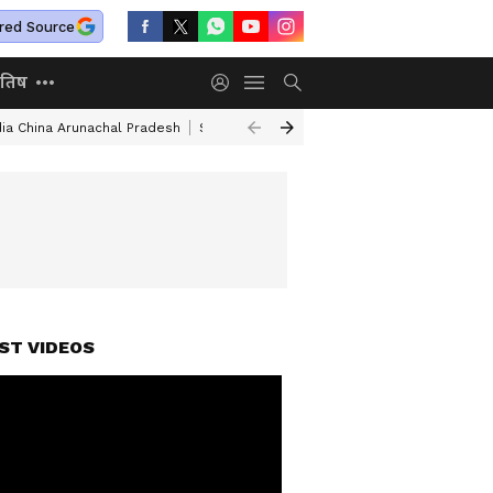
red Source
ोतिष
dia China Arunachal Pradesh
Saudi Turkey Pakistan Defense Pact
Delhi
ST VIDEOS