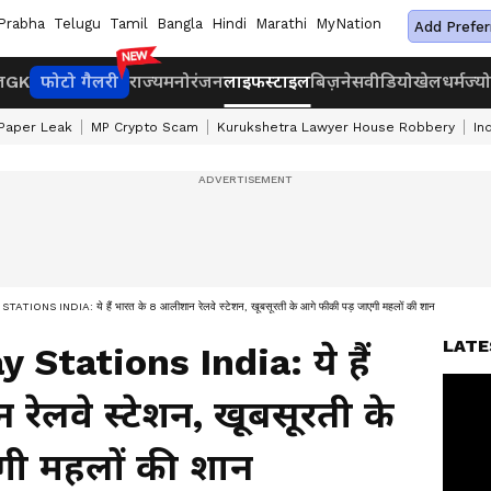
Prabha
Telugu
Tamil
Bangla
Hindi
Marathi
MyNation
Add Prefer
ज
GK
फोटो गैलरी
राज्य
मनोरंजन
लाइफस्टाइल
बिज़नेस
वीडियो
खेल
धर्म
ज्य
Paper Leak
MP Crypto Scam
Kurukshetra Lawyer House Robbery
In
ONS INDIA: ये हैं भारत के 8 आलीशान रेलवे स्टेशन, खूबसूरती के आगे फीकी पड़ जाएगी महलों की शान
LATE
 Stations India: ये हैं
ेलवे स्टेशन, खूबसूरती के
गी महलों की शान