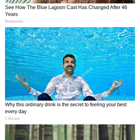
गोबर से पैसा कमाने का सुनहरा
शिवसेना पार्षद रमेश म्हात्रे को मिली
मौका! सरकार खुद खरीदेगी गैस, 10
जमानत, लेकिन महाराष्ट्र में एंट्री पर
साल तक रहेगा तय दाम
रोक
LATEST VIDEOS
Atiq Ahmed के बेटे की मौत पर घर पहुंचे
Akhilesh Yadav के विधायक, जमकर हो रही
फजीहत!
समुद्र की तरह क्यों हिल रहा था मोरबी के कुएं का
पानी? खुल गया सबसे बड़ा राज