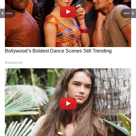
PREV
NEXT
RECOMMENDED STORIES
पूर्व जज यशवंत वर्मा के खिलाफ
जगन का नायडू पर हमला, 'बेटे को
याचिका खारिज, SC ने कहा- 'सस्ती
बचाने के लिए हिंसा का सहारा ले रही
लोकप्रियता'
सरकार'