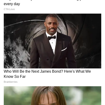
National News (नेशनल न्यूज़) - Get latest India
News (राष्ट्रीय समाचार) and breaking Hindi News
headlines from India on Asianet News Hindi.
क्यों हुआ ललन सिंह इस्तीफा और आगे क्या होगा
नीतीश कुमार विपक्ष के इंडी गठबंधन का हिस्सा हैं लेकिन
कई बार यह बातें सामने आईं कि प्रधानमंत्री पद को लेकर
बात नहीं बन रही है। यही वजह थी नीतीश पिछले कुछ
समय से दिल्ली की राजनीति को लेकर एक्टिव हो गए थे।
पार्टी के अलग-अलग नेताओं से मीटिंग के बाद ही यह
माना जा रहा था कि पार्टी संगठन के नेतृत्व में बदलाव
होगा। ललन सिंह लोकसभा चुनाव लड़ेंगे ऐसे में संगठन
की कमान नीतीश के हाथ में ही ठीक रहेगा। अब नीतीश
ही जेडीयू की तरफ से विपक्षी गठबंधन की बैठकों में
हिस्सा लेंगे और सीट शेयरिंग सहित तमाम मुद्दों पर निर्णय
RECOMMENDED STORIES