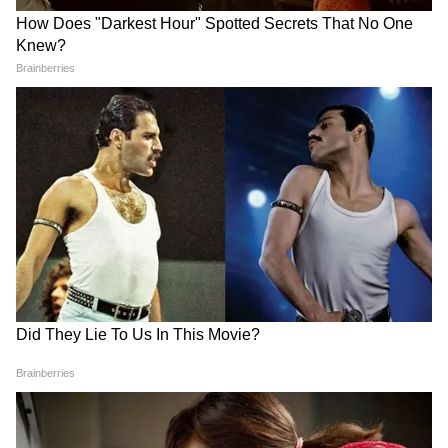
गोबर से पैसा कमाने का सुनहरा
शिवसेना पार्षद रमेश म्हात्रे को मिली
मौका! सरकार खुद खरीदेगी गैस, 10
जमानत, लेकिन महाराष्ट्र में एंट्री पर
साल तक रहेगा तय दाम
रोक
LATEST VIDEOS
Atiq Ahmed के बेटे की मौत पर घर पहुंचे
Akhilesh Yadav के विधायक, जमकर हो रही
फजीहत!
समुद्र की तरह क्यों हिल रहा था मोरबी के कुएं का
पानी? खुल गया सबसे बड़ा राज