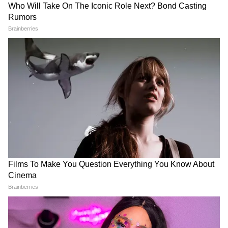
हरियाणा: राइस मिलर्स को 30 जून
स्वतंत्रता दिवस से पहले चंडीगढ़ में
2025 तक मिलेगा बोनस, CM ने
सुरक्षा कड़ी, ट्राई-सिटी की बैठक में
दिया आश्वासन
बड़े फैसले
LATEST VIDEOS
Rahul Gandhi से मिलीं CJP Protest में
लाठी खाने वाली Muskaan, Delhi Police से
दाग दिया ये सवाल!
CJP के अंदर हो गई कलह, Abhijeet Dipke
के ही खिलाफ हो गए कई लोग!