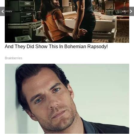
(Except for the headline, this story has
PREV
NEXT
not been edited by Asianetnews Editorial
staff and is published from a syndicated
feed.)
राहुल गांधी से मुलाकात के बाद बोले
फ्रेंडशिप डे के बाद अब पीएम मोदी ने
रिजिजू- हम दुश्मन नहीं, राजनीतिक
देशवासियों से की नई अपील, 7
प्रतिद्वंद्वी हैं
अगस्त को जरूर करें ये काम