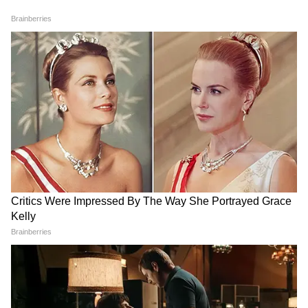
National News (नेशनल न्यूज़) - Get latest India
News (राष्ट्रीय समाचार) and breaking Hindi News
headlines from India on Asianet News Hindi.
उन्होंने कहा कि राज्य सरकार ने वाइब्रेंट गुजरात पहल को
प्रमुख वैश्विक शिखर सम्मेलन से आगे ले जाकर और
जिला-स्तरीय औद्योगिक ताकत व निवेश के अवसरों को
प्रदर्शित करने के लिए क्षेत्रीय सम्मेलनों का आयोजन करके
संतुलित विकास के प्रधानमंत्री के दृष्टिकोण को अपनाया है।
मुख्यमंत्री ने कहा, "वाइब्रेंट गुजरात रीजनल कॉन्फ्रेंस केवल
एक निवेश मंच नहीं है, बल्कि स्थानीय उद्योगों को वैश्विक
अवसरों से जोड़ने वाला एक मजबूत पुल है। मैं औद्योगिक
नेताओं, निवेशकों और उद्यमियों से चर्चाओं को निर्णयों में,
विचारों को परियोजनाओं में और परियोजनाओं को समृद्धि
में बदलने का आग्रह करता हूं।" (एएनआई)
RECOMMENDED STORIES