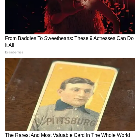
अमेलिया ने अपनी पोस्ट के जरिए उन ट्रैवल ब्लॉगर्स के
दावों को भी चुनौती दी जो भारत को बेहद सस्ता बताते हैं।
कपल ने बैकपैकिंग या सस्ते होमस्टे (Budget
Homestays) को पूरी तरह दरकिनार कर आलीशान
होटलों और प्रीमियम अनुभवों को प्राथमिकता दी।
उन्हें भारत के महंगे और हेरिटेज होटलों में ठहरने के लिए
हर एक रात का औसतन $127 (लगभग 12,064 रुपये)
चुकाना पड़ा। उन्होंने साफ कहा, "अगर आप सिर्फ सबसे
सस्ते विकल्पों की तलाश में नहीं हैं, तो रहने का खर्च
उतना कम नहीं होता जितना दूसरे यात्री इंटरनेट पर दावा
करते हैं।" इसके साथ ही, रोज तीन वक्त का खाना महंगे
और प्रीमियम रेस्टोरेंट्स में खाने की वजह से भी उनका
बिल लगातार बढ़ता चला गया।