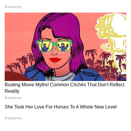
इंटरनेट पर छिड़ी जंग: 'बैकपैकर' बनाम 'महाराजा
लाइफस्टाइल'
जैसे ही यह पोस्ट इंस्टाग्राम पर वायरल हुई, सोशल मीडिया
यूजर्स दो धड़ों में बंट गए। कुछ लोग इस आंकड़े को
देखकर स्तब्ध थे, तो कुछ को यह बिल्कुल वाजिब लगा।
एक यूजर ने कमेंट किया, "वाह! एक महीने में 10 लाख?
आप लोग यकीनन किसी राजा-महाराजा की तरह रहे
होंगे।" वहीं, एक अन्य जागरूक यूजर ने असलियत से पर्दा
उठाते हुए लिखा कि इस कपल ने अपनी यात्रा शुरू करने
से पहले ही $100k (लगभग 83 लाख रुपये) की तगड़ी
सेविंग कर रखी थी, इसलिए वे कोई पाई-पाई बचाने वाले
बैकपैकर नहीं थे। विशेषज्ञों का भी मानना है कि महामारी
(Post-Pandemic Inflation) के बाद से भारत में
प्रीमियम टूरिज्म, लग्जरी होटल्स और अच्छी क्वालिटी के
खाने-पीने के दामों में भारी उछाल आया है, जिसके कारण