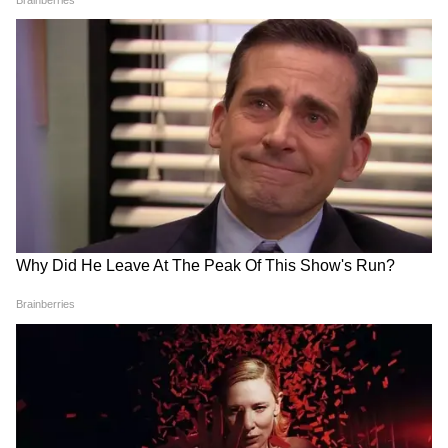
Maharashtra Milk Prices: 11
कितना खतरनाक है पाकिस्तान का
अगस्त से बदल जाएगा दूध का रेट,
‘इस्लामिक NATO’ प्लान? भारत-
View post on Instagram
महाराष्ट्र में ₹2 प्रति लीटर बढ़ी कीमत,
इज़राइल को लेकर ख्वाजा आसिफ
जानें क्यों लिया गया फैसला
का बड़ा बयान
LATEST VIDEOS
Modi in IIT Delhi: '1 लाख करोड़..अंग्रेजी में
बोलूं', देश के युवाओं को Modi ने दिया बहुत बड़ा
टास्क
देर रात Rishabh Pant की इस शिकायत पर
CM Pushkar Dhami की पहली प्रतिक्रिया
फाइव-स्टार का सम्मोहन: "सस्ता नहीं है भारत, अगर
राजाओं की तरह रहना हो"