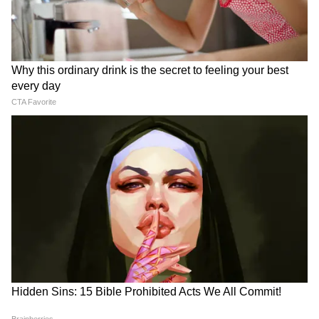
RECOMMENDED STORIES
2 प्रीमियम ट्रेन यात्राएं कीं।
लगातार उड़ानों और निजी वाहनों के इस वीआईपी इंतजाम
ने उनके ट्रैवल बजट को आसमान पर पहुंचा दिया और
ट्रांसपोर्टेशन ही उनका सबसे बड़ा खर्च बनकर उभरा।
Onam Special Trains: ओणम
J&K Deputy CM Convoy
से पहले रेलवे का बड़ा तोहफा, 112
Accident: जम्मू में डिप्टी CM के
स्पेशल ट्रेनें बढ़ाएंगी घर पहुंचने के
काफिले की गाड़ी ने शख्स को मारी
विकल्प
टक्कर, बिहार के व्यक्ति की मौत