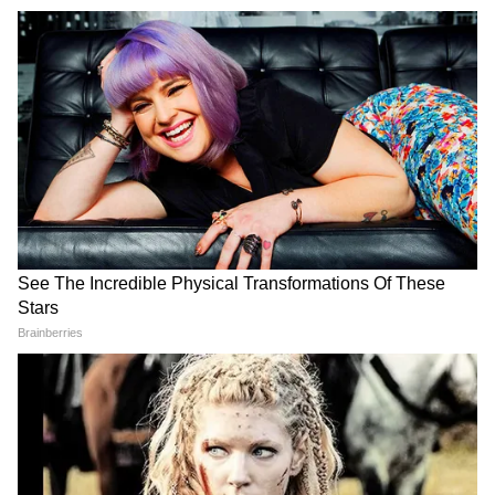
लोगों, रसूखदार भक्तों और आर्थिक लेनदेन से जुड़े लोगों
को लेकर भी बड़े खुलासे हो सकते हैं। बता दें कि इस केस
में महाराष्ट्र महिला आयोग की पूर्व अध्यक्ष और एनसीपी
नेता रुपाली चाकणकर की बहन का नाम भी सामने आया
है।
RECOMMENDED STORIES
तुकाराम मुंढे के पास कितनी पावर?
Modi in IIT Delhi: '1 लाख
होटल सील करने से लाइसेंस रद्द करने
करोड़..अंग्रेजी में बोलूं', देश के युवाओं
तक जानिए महाराष्ट्र 'सिंघम' की
को Modi ने दिया बहुत बड़ा टास्क