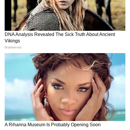
ताकत
दिल्ली में दिल दहला देने वाला
आखिर क्यों IAF कमांडर ने
एक्सीडेंट, मौत बनकर आई मर्सिडीज
पाकस्तानी लेडी को बताए खुफिया
ने 70 साल की महिला को मार डाला
राज, क्या थी बेबसी जो भारत से कर
बैठा गद्दारी
LATEST VIDEOS
Modi in IIT Delhi: '1 लाख करोड़..अंग्रेजी में
बोलूं', देश के युवाओं को Modi ने दिया बहुत बड़ा
टास्क
देर रात Rishabh Pant की इस शिकायत पर