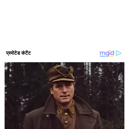
2024 से एशियानेट न्यूज हिंदी के साथ जुड़कर ये हाइपर लोकल, ट्रेन्डिंग,
कमाल! 7.7% GDP ग्रोथ ने सबको चौंकाया
पॉलिटिक्स, क्राइम, हेल्थ और यूटिलिटी की खबरों पर काम कर रहे हैं।
इन्होंने लखनऊ विश्वविद्यालय से पत्रकारिता और जनसंचार की डिग्री ली हुई
विश्व समाचार
है। इनके पास डिजिटल मीडिया मार्केटिंग एक्जीक्यूटिव, सोशल मीडिया
विश्व राजनीति
ईरान
इज़राइल (Israel)
अमेरिका
ईरान इजराइल वॉर
मार्केटिंग, ऑनलाइन ब्रांडिंग और कंटेंट प्रमोशन का भी अनुभव है।
Follow Us
क्या ईरान में सत्ता परिवर्तन की तैयारी थी?
रिपोर्ट में एक और बड़ा दावा किया गया है। बताया गया कि
इजराइल को उम्मीद थी कि ईरान के कुछ प्रमुख नेताओं
की हत्या के बाद वहां व्यापक जनविरोध शुरू होगा और
लोग सड़कों पर उतर आएंगे। इसी संभावना को ध्यान में