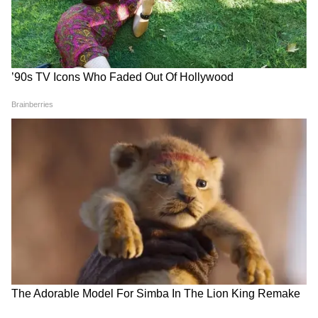
ई-रिक्शा से खेती! वायरल VIDEO में
SBI के ATM में 'आराम फरमाते'
दिखा ऐसा देसी जुगाड़, हर कोई कर
मिले यूपी के जनाब, VIDEO देख
रहा चर्चा
लोग रह गए हैरान
3 महीने के बच्चे के पेट में मिला 8
रोनाही टोल पर रुकी स्पोर्ट्स कार,
View post on Instagram
हफ्ते का भ्रूण, बरेली में डॉक्टर भी रह
अंदर मिला ऐसा सामान कि
गए हैरान
अधिकारियों के उड़ गए होश