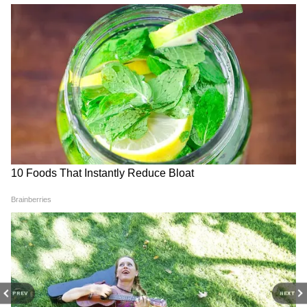
दिया। महिला ने याद करते हुए कहा, “उसने सचमुच कहा,
'कैब नहीं रुकेगी'।”
ड्राइवर को गाड़ी रोकने से मना करते सुन महिला तुरंत डर
गई। उन्होंने बताया कि ड्राइवर ने उनसे कहा, “जाओ, जिसे
फोन करना है कर लो। ये कैब अब नहीं रुकेगी। ये चलती
DOWNLOAD APP
रहेगी।”
RECOMMENDED STORIES
इसके बाद उन्होंने पास में रहने वाले एक दोस्त को अपनी
लाइव लोकेशन भेजी और पुलिस को बुलाने की धमकी दी।
महिला का दावा है कि इसके बाद ड्राइवर ने गाड़ी को
सड़क के बीच में ही रोक दिया।
PREV
NEXT
देखिए वायरल वीडियो