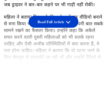
जब ड्राइवर ने बार-बार कहने पर भी गाड़ी नहीं रोकी।
महिला ने बताया कि उनके पिता ने उन्हें यह वीडियो बनाने
Read Full Article
से मना किया था, लेकिन फिर भी उन्होंने अपनी बात सबके
सामने रखने का फैसला किया। उन्होंने कहा कि अकेले
सफर करने वाली दूसरी महिलाओं को भी सतर्क रहना
चाहिए और ऐसी अजीब परिस्थितियों में क्या करना है, ये
पता होना चाहिए। महिला ने बताया कि वो पटना जाने के
लिए बेंगलुरु से एयरपोर्ट जा रही थीं और उन्होंने रैपिडो से
एक AC टैक्सी बुक की थी।
LATEST VIDEOS
वीडियो की शुरुआत में उन्होंने बताया कि वो अक्सर कैब
में बैठने से पहले उसकी "वाइब" चेक करती हैं। इस बार
भी गाड़ी की खिड़कियों पर हल्के टिंटेड ग्लास देखकर उन्हें
कुछ ठीक नहीं लगा, लेकिन देर हो रही थी, इसलिए वो