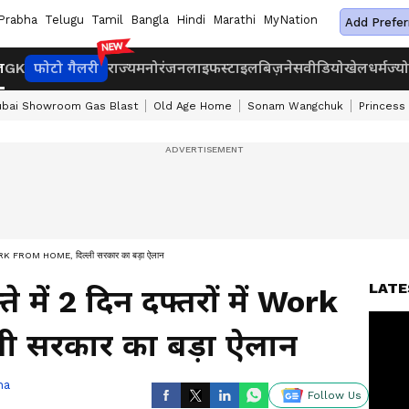
Prabha
Telugu
Tamil
Bangla
Hindi
Marathi
MyNation
Add Prefer
ज
GK
फोटो गैलरी
राज्य
मनोरंजन
लाइफस्टाइल
बिज़नेस
वीडियो
खेल
धर्म
ज्य
bai Showroom Gas Blast
Old Age Home
Sonam Wangchuk
Princess
 WORK FROM HOME, दिल्ली सरकार का बड़ा ऐलान
LATE
 में 2 दिन दफ्तरों में Work
ी सरकार का बड़ा ऐलान
ha
Follow Us