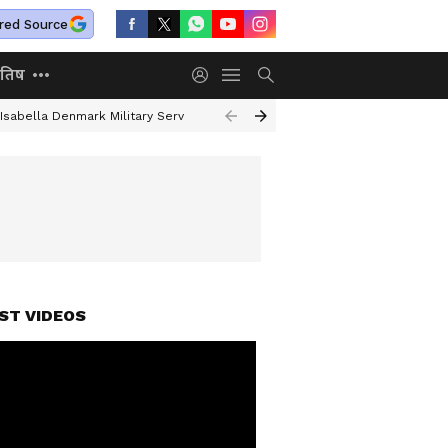
red Source
ोतिष
 Isabella Denmark Military Service
UAE Deportation Vishakha Rathod
S
ST VIDEOS