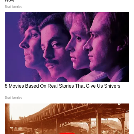
सिस्टम था और न ही आग बुझाने वाले स्प्रिंकलर्स लगाए
रांची प्रोटेस्ट में अब अड़ गए छात्र, बजी तालियां
गए थे।
और छात्रों का जोश दिखा हाई
सील खिड़कियां:
इमारत की सभी खिड़कियों को स्थायी
रूप से कांच और कंक्रीट से सील कर दिया गया था,
ताकि बाहर से कोई देख न सके। आपात स्थिति में बाहर
निकलने (Emergency Exit) का केवल एक ही
संकरा रास्ता था।
जब आग फैली, तो खिड़कियां सील होने के कारण
जहरीला धुआं बाहर नहीं निकल पाया और पूरी बिल्डिंग
गैस चैंबर में तब्दील हो गई।
फरार अकाउंटेंट का सस्पेंस: 15 साल के काले कारनामों का
राजदार?