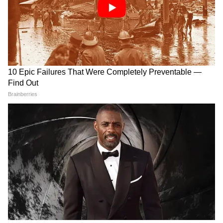
होटल मालिक लवकेश बजाज की गिरफ्तारी के बाद अब
पुलिस की टीमें एक और रहस्यमयी शख्स की तलाश में
रात-दिन छापेमारी कर रही हैं। यह शख्स कोई और नहीं,
बल्कि होटल का सीनियर अकाउंटेंट जय मिश्रा है। जय
मिश्रा पिछले 15 सालों से मालिक लवकेश बजाज का
सबसे वफादार और पुराना सहयोगी रहा है।
हादसे के दिन से ही मिश्रा अपने सारे मोबाइल फोन बंद
करके अंडरग्राउंड हो चुका है। एक रिपोर्ट के मुताबिक,
पुलिस को जब्त किए गए कई संदिग्ध वित्तीय दस्तावेजों में
जय मिश्रा के हस्ताक्षर मिले हैं। जांचकर्ताओं का मानना है
कि होटल के अवैध कंस्ट्रक्शन, स्टाफ मैनेजमेंट, घूसखोरी
और सुरक्षा नियमों के उल्लंघन के सारे सीक्रेट्स जय मिश्रा
के दिमाग में दफन हैं। पुलिस रसोइए के बयानों को
फोरेंसिक और फायर डिपार्टमेंट की रिपोर्ट से क्रॉस-वेरिफाई