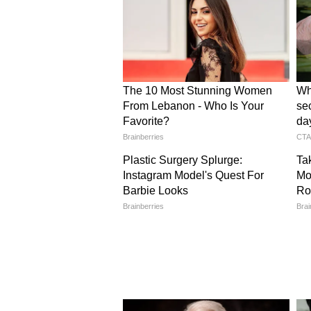
विषय बन गया है।
मुख्यमंत्री योगी आदित्यनाथ ने भी
इस पूरे विवाद के बीच उत्तर प्रदेश के 
गई टिप्पणियों की निंदा की है। आजमगढ़
कि किसी भी बेटी के सम्मान के साथ सम
जानकारी मिलते ही पुलिस को तत्काल एफआ
कहा कि भारतीय संस्कृति और सामाजिक मूल
व्यक्ति को मर्यादा की सीमाएं पार करन
क्या है पूरा अदिति यादव विवाद?
विवाद की शुरुआत उस समय हुई जब स
और विवादित पोस्ट वायरल होने लगीं। इन
गया, जिसके बाद समाजवादी पार्टी के ने
राजनीतिक बहस का विषय बन गया और विभि
पुलिस ने कार्रवाई शुरू की और कई स्