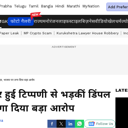
Prabha
Telugu
Tamil
Bangla
Hindi
Marathi
MyNation
Add Prefer
ज
GK
फोटो गैलरी
राज्य
मनोरंजन
लाइफस्टाइल
बिज़नेस
वीडियो
खेल
धर्म
ज्य
Paper Leak
MP Crypto Scam
Kurukshetra Lawyer House Robbery
In
यादव, भाजपा पर लगा दिया बड़ा आरोप
LATE
हुई टिप्पणी से भड़कीं डिंपल
गा दिया बड़ा आरोप
ha
Follow Us