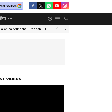
red Source
ोतिष
dia China Arunachal Pradesh
Saudi Turkey Pakistan Defense Pact
Delhi
ST VIDEOS