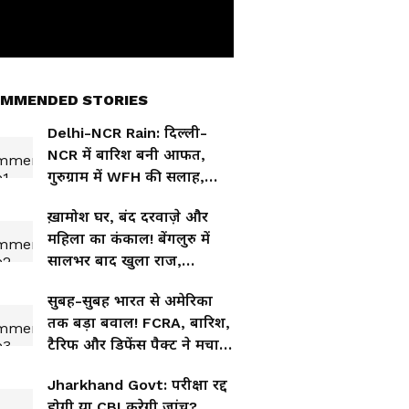
MMENDED STORIES
Delhi-NCR Rain: दिल्ली-
NCR में बारिश बनी आफत,
गुरुग्राम में WFH की सलाह,
सड़कों पर लंबा जाम
ख़ामोश घर, बंद दरवाज़े और
महिला का कंकाल! बेंगलुरु में
सालभर बाद खुला राज,
पड़ोसियों को भी भनक नहीं
सुबह-सुबह भारत से अमेरिका
तक बड़ा बवाल! FCRA, बारिश,
टैरिफ और डिफेंस पैक्ट ने मचाई
हलचल
Jharkhand Govt: परीक्षा रद्द
होगी या CBI करेगी जांच?