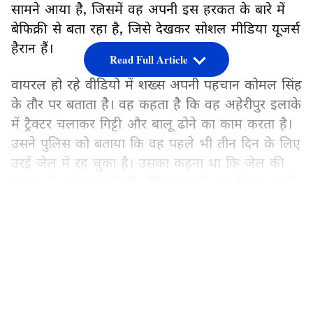
सामने आया है, जिसमें वह अपनी इस हरकत के बारे में
बेफिक्री से बता रहा है, जिसे देखकर सोशल मीडिया यूजर्स
हैरान हैं।
Read Full Article
वायरल हो रहे वीडियो में शख्स अपनी पहचान कोमल सिंह
के तौर पर बताता है। वह कहता है कि वह अहेरीपुर इलाके
में ट्रैक्टर चलाकर गिट्टी और बालू ढोने का काम करता है।
उसने पुलिस को बताया कि वह पहले भी तीन दिन के लिए
उरई जेल में रह चुका है। उसका कहना था कि जेल की
आदत तो उसे पड़ गई थी, लेकिन उसके मन में यह जानने
की उत्सुकता थी कि सेंट्रल जेल अंदर से कैसी दिखती है।
LATEST VIDEOS
आरोप है कि इसी इच्छा को पूरा करने के लिए उसने
अपनी पत्नी के सीने पर बंदूक तान दी, जिसके बाद वह
पुलिस की गिरफ्त में आया। वीडियो में वह कहता है, "मैं