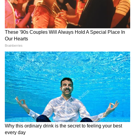
जरूरत हो सकती है।
Maharashtra Milk Prices: 11
कितना खतरनाक है पाकिस्तान का
अगस्त से बदल जाएगा दूध का रेट,
‘इस्लामिक NATO’ प्लान? भारत-
महाराष्ट्र में ₹2 प्रति लीटर बढ़ी कीमत,
इज़राइल को लेकर ख्वाजा आसिफ
जानें क्यों लिया गया फैसला
का बड़ा बयान
LATEST VIDEOS
Modi in IIT Delhi: '1 लाख करोड़..अंग्रेजी में
बोलूं', देश के युवाओं को Modi ने दिया बहुत बड़ा
टास्क
देर रात Rishabh Pant की इस शिकायत पर
CM Pushkar Dhami की पहली प्रतिक्रिया