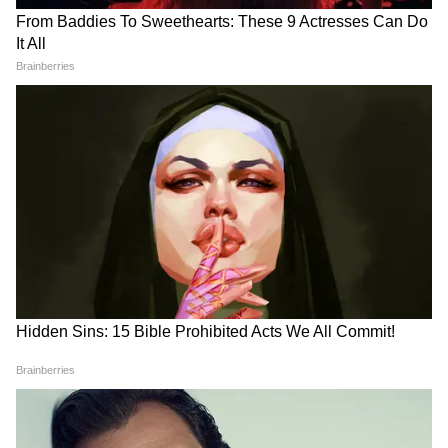
DOWNLOAD APP
Asianet News Hindi पर पढ़ें देशभर की सबसे ताज़ा
National News in Hindi
, जो हम खास तौर पर
आपके लिए चुनकर लाते हैं। दुनिया की हलचल, अंतरराष्ट्रीय
घटनाएं और बड़े अपडेट — सब कुछ साफ, संक्षिप्त और
भरोसेमंद रूप में पाएं हमारी
World News in Hindi
कवरेज में। अपने राज्य से जुड़ी खबरें, प्रशासनिक फैसले
और स्थानीय बदलाव जानने के लिए देखें
State News
in Hindi
, बिल्कुल आपके आसपास की भाषा में। उत्तर
प्रदेश से राजनीति से लेकर जिलों के जमीनी मुद्दों तक —
हर ज़रूरी जानकारी मिलती है यहां, हमारे
UP News
सेक्शन में। और
Bihar News
में पाएं बिहार की असली
आवाज — गांव-कस्बों से लेकर पटना तक की ताज़ा रिपोर्ट,