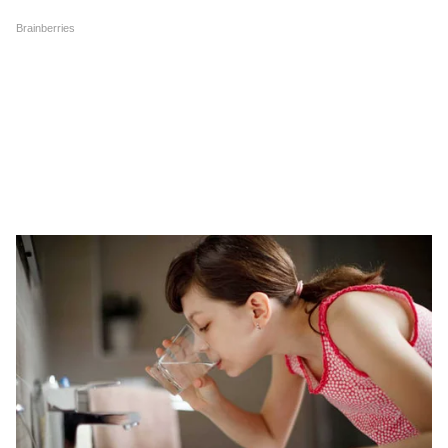
खड़े हो पा रहे, कैसी है 15 दिन से
खाक, लेकिन मां देखने नहीं
अन्न त्यागे देवेंद्र महतो की हालत
आई...आखिर कहां है शाइस्ता परवीन
LATEST VIDEOS
Modi in IIT Delhi: '1 लाख करोड़..अंग्रेजी में
बोलूं', देश के युवाओं को Modi ने दिया बहुत बड़ा
टास्क
देर रात Rishabh Pant की इस शिकायत पर
CM Pushkar Dhami की पहली प्रतिक्रिया