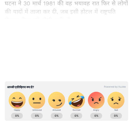
घटना ने 30 मार्च 1981 की वह भयावह रात फिर से लोगों
की यादों में ताजा कर दी, जब इसी होटल में राष्ट्रपति
रोनाल्ड रीगन को गोली लगी थी।
LATEST VIDEOS
यह भी पढ़ें:
‘YOU SHUT UP’ एक मिनट में 10 बार
चिल्लाई हरदोई की प्रिंसिपल! बाहर से किताब खरीदना
पड़ा भारी
ABOUT THE AUTHOR
Akshansh Kulshreshtha
AK
अक्षांश कुलश्रेष्ठ। पत्रकार के क्षेत्र में 4 साल से ज्यादा का अनुभव। दिसंबर