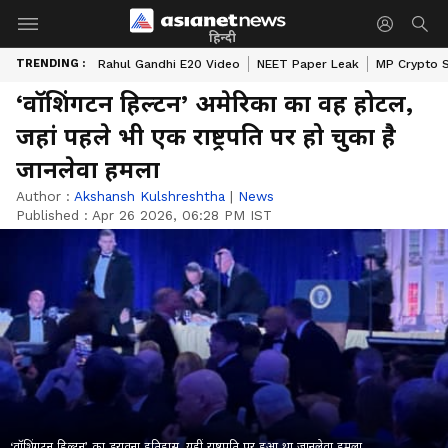
हिन्दी
TRENDING :
Rahul Gandhi E20 Video
NEET Paper Leak
MP Crypto 
‘वॉशिंगटन हिल्टन’ अमेरिका का वह होटल,
जहां पहले भी एक राष्ट्रपति पर हो चुका है
जानलेवा हमला
Author :
Akshansh Kulshreshtha
|
News
Published :
Apr 26 2026, 06:28 PM IST
‘वॉशिंगटन हिल्टन’ का डरावना इतिहास, यहीं राष्ट्रपति पर हुआ था जानलेवा हमला