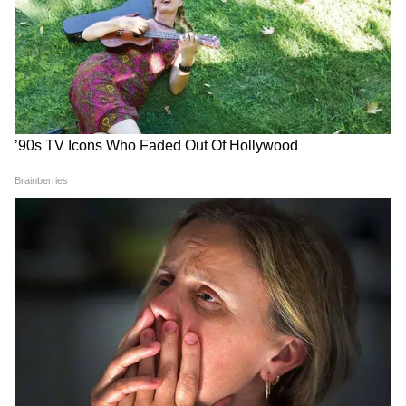
सिर्फ एक सुरक्षा अलर्ट नहीं, बल्कि इतिहास के दो
खौफनाक पलों का ऐसा जुड़ाव बन गई, जिसे अमेरिका
लंबे समय तक याद रखेगा।
यह भी पढ़ें:
India’s First Bullet Train: अब
जापान पर निर्भर नहीं भारत! अपनी पहली बुलेट ट्रेन
बना रहा देश