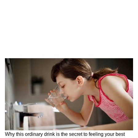
नर्सों ने ऐसे बचाई जान
स्कूल में 30 सेकंड में 34 बार चाकू
ट्रंप बोले, शो चलता रहना चाहिए
घोंपा
LATEST VIDEOS
घटना के बाद ट्रंप ने अपने सोशल मीडिया प्लेटफॉर्म ट्रुथ
सोशल पर प्रतिक्रिया दी। उन्होंने सुरक्षा एजेंसियों की
Rahul Gandhi ने E20 पर बनाया वीडियो
तारीफ करते हुए कहा कि उन्होंने शानदार काम किया। ट्रंप
लेकिन कर दिया बड़ा भारी ब्लंडर!
ने लिखा कि शूटर को पकड़ लिया गया है और यह एक
“काफी अच्छी शाम” रही। उन्होंने यह भी कहा-“शो चलता
रहना चाहिए।” उनका यह बयान समर्थकों के बीच तेजी से
Jalandhar में भयानक एक्सीडेंटः चकनाचूर हो
वायरल हो गया और इसे उनके आत्मविश्वास की मिसाल
गई कार-3 लोगों की ऑन द स्पॉट मौत, SHO ने
बताया गया।
क्या बताया...
सुरक्षा पर फिर उठे गंभीर सवाल
वॉशिंगटन हिल्टन लंबे समय से व्हाइट हाउस कॉरेस्पोंडेंट्स
डिनर का आयोजन स्थल रहा है। लेकिन यह होटल आम
मेहमानों के लिए भी आंशिक रूप से खुला रहता है। सुरक्षा