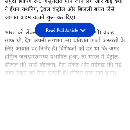
समुद्री शिपिंग रूट असुरक्षित माने जाने लगे और कई देशों
ने ईंधन राशनिंग, ट्रैवल कंट्रोल और बिजली बचत जैसे
आपात कदम उठाने शुरू कर दिए।
Read Full Article
भारत को लेकर भी आशंका जताई जा रही थी। वजह
साफ थी, देश अपनी लगभग 90 प्रतिशत ऊर्जा जरूरतों के
लिए आयात पर निर्भर है। विशेषज्ञों को डर था कि अगर
होर्मुज जलडमरूमध्य प्रभावित हुआ, तो भारत में पेट्रोल-
डीजल की भारी किल्लत, गैस संकट और महंगाई की नई
लहर देखने को मिल सकती है। लेकिन ऐसा नहीं हुआ।
दुनिया के कई देशों के मुकाबले भारत इस संकट के दौरान
LATEST VIDEOS
अपेक्षाकृत स्थिर बना रहा। न बड़े स्तर पर राशनिंग करनी
पड़ी, न पेट्रोल पंपों पर अफरा-तफरी मची और न ही घरेलू
सप्लाई चेन पूरी तरह चरमराई। इसके पीछे कोई अचानक
लिया गया फैसला नहीं, बल्कि पिछले एक दशक में तैयार