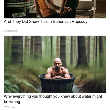
MSME राहत
: ऊर्जा लागत बढ़ने से छोटे उद्योगों पर
असर न पड़े, इसके लिए सरकार ने ₹2.5 लाख करोड़
का MSME क्रेडिट गारंटी फ्रेमवर्क तैयार किया।
एविएशन सेक्टर को राहत
: एयरपोर्ट लैंडिंग और
पार्किंग चार्ज में लगभग 25 प्रतिशत तक कटौती की गई
ताकि एविएशन फ्यूल महंगा होने के बावजूद घरेलू हवाई
किराए बेकाबू न हों।
भारत ने चलाया सबसे बड़ा नागरिक निकासी अभियान
ऊर्जा संकट के साथ-साथ भारत ने हाल के वर्षों का सबसे
बड़ा गैर-युद्धकालीन निकासी अभियान भी चलाया। करीब
4.75 लाख भारतीय नागरिकों को पश्चिम एशिया के अस्थिर
क्षेत्रों से सुरक्षित निकाला गया या सहायता पहुंचाई गई। यह
संख्या माल्टा और मालदीव जैसे देशों की कुल आबादी के