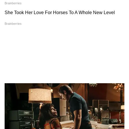
Shakti का विशाखापत्तनम पहुंचना भारत की बढ़ती
समुद्री क्षमता का बड़ा उदाहरण माना गया। इस जहाज ने
करीब 46,313 टन LPG सुरक्षित पहुंचाई।
किसानों और MSME सेक्टर को भी बचाने की तैयारी
भारत की रणनीति सिर्फ पेट्रोल-डीजल तक सीमित
नहीं रही।
खाद सुरक्षा :
सरकार ने खरीफ सीजन से पहले करीब
177 लाख टन उर्वरक स्टॉक सुरक्षित रखा। चूंकि उर्वरक
उत्पादन प्राकृतिक गैस पर निर्भर करता है, इसलिए यह
कदम बेहद अहम माना गया। अधिकारियों के मुताबिक
खाद उपलब्धता पिछले स्टॉक की तुलना में करीब 36
प्रतिशत अधिक रही।