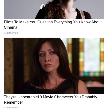
तापमान 38°C, जबकि 10 और 11 मई को 39°C तक
पहुंचने की संभावना है। लगातार साफ आसमान और तेज
धूप की वजह से राजधानी में हीट स्ट्रेस तेजी से बढ़ सकता
है। 11 और 12 मई को मौसम में हल्के बादल जरूर दिखाई
देंगे, लेकिन इससे गर्मी में बड़ी राहत मिलने की उम्मीद नहीं
है। ह्यूमिडिटी बढ़कर 40 से 45 प्रतिशत तक पहुंच सकती
है, जिससे उमस भी परेशान करेगी। मौसम विशेषज्ञों का
मानना है कि अगर तापमान इसी तरह बढ़ता रहा तो
दिल्ली-NCR में जल्द ही हीटवेव अलर्ट जारी किया जा
सकता है। ऐसे में लोगों को अगले 5 दिन बेहद सतर्क रहने
की जरूरत है।
4
5