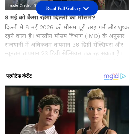
Image Credit :
Getty
Read Full Gallery
8 मई को कैसा रहेगा दिल्ली का मौसम?
दिल्ली में 8 मई 2026 को मौसम पूरी तरह गर्म और शुष्क
रहने वाला है। भारतीय मौसम विभाग (IMD) के अनुसार
राजधानी में अधिकतम तापमान 36 डिग्री सेल्सियस और
न्यूनतम तापमान 23 डिग्री सेल्सियस तक रह सकता है।
आसमान दिनभर मुख्य रूप से साफ रहेगा, जिससे तेज धूप
और गर्म हवाओं का असर महसूस होगा। सुबह के समय
हल्की राहत मिल सकती है, लेकिन दोपहर होते-होते गर्मी
लोगों को परेशान करने लगेगी। नमी करीब 35 प्रतिशत
रहने का अनुमान है, जिससे वातावरण में सूखापन बढ़ेगा।
मौसम विभाग ने फिलहाल कोई आधिकारिक हीटवेव
वार्निंग जारी नहीं की है, लेकिन लगातार बढ़ते तापमान को
देखते हुए आने वाले दिनों में हालात गंभीर हो सकते हैं।
खासकर बच्चों, बुजुर्गों और बाहर काम करने वालों को