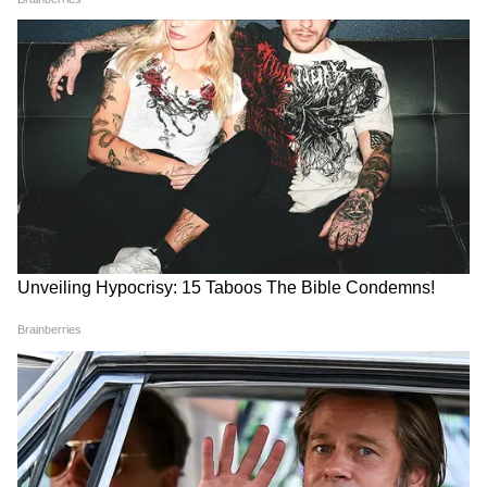
Image Credit :
Getty
दिल्ली में Heatwave जैसे हालात में क्या बरतें
सावधानी?
दिल्ली में बढ़ती गर्मी अब स्वास्थ्य के लिए खतरा बन
सकती है। तेज धूप और गर्म हवाओं के कारण Heat
Exhaustion और Dehydration के मामले बढ़ सकते
हैं। मौसम विभाग ने लोगों को दोपहर के समय बिना जरूरी
काम के घर से बाहर न निकलने की सलाह दी है। अगर
बाहर जाना जरूरी हो तो सिर ढककर निकलें और लगातार
पानी पीते रहें। बच्चों और बुजुर्गों को विशेष सावधानी
बरतने की जरूरत है क्योंकि उन्हें गर्मी जल्दी प्रभावित
करती है। घरों में कूलर और पंखों का इस्तेमाल बढ़ने से