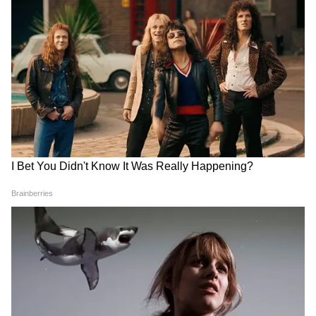
Weather Today: कई राज्यों में फिर भीषण गर्मी, रायपुर-
इंदौर में 44°C का खतरा, जानिए कहां होगी बारिश
Delhi Weather: दिल्ली वाले हो जाएं अलर्ट! बादल भी
नहीं देंगे राहत, हीटवेव की दस्तक
3
5
Image Credit :
Getty
दिल्ली में आने वाले दिनों में कितना चढ़ेगा पारा?
IMD की रिपोर्ट के अनुसार 9 मई से दिल्ली में गर्मी और
ज्यादा खतरनाक रूप ले सकती है। 9 मई को अधिकतम