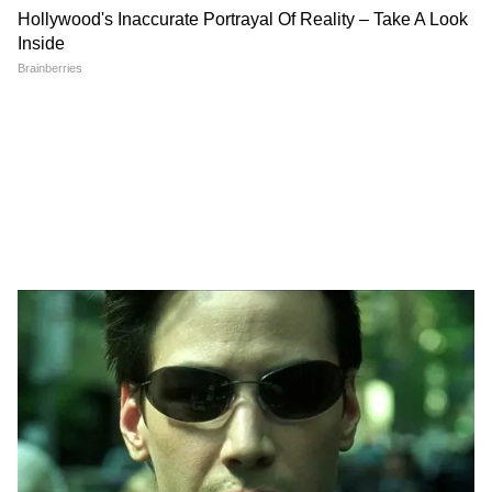
हो सकता है। दिन में तेज धूप और साफ आसमान की
वजह से सड़कें तपती नजर आएंगी। IMD के मुताबिक
अधिकतम तापमान 36°C तक जा सकता है, लेकिन
Real Feel Temperature इससे ज्यादा महसूस हो
सकता है। दोपहर 12 बजे से शाम 4 बजे तक गर्म हवाएं
लोगों की परेशानी बढ़ा सकती हैं। रात में भी मौसम में
ज्यादा राहत मिलने की उम्मीद नहीं है क्योंकि न्यूनतम
तापमान 23°C के आसपास रहेगा। लगातार सूखी हवाएं
और कम नमी शरीर में डिहाइड्रेशन का खतरा बढ़ा सकती
हैं। डॉक्टर भी लोगों को ज्यादा पानी पीने, हल्के कपड़े
पहनने और धूप में कम निकलने की सलाह दे रहे हैं। आने
वाले दिनों में तापमान 39°C तक पहुंचने का अनुमान है,
जिससे हीटवेव जैसे हालात बनने की आशंका बढ़ रही है।