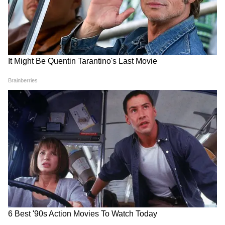
बिजली की मांग भी बढ़ सकती है। डॉक्टरों के अनुसार
शरीर में कमजोरी, चक्कर या सिरदर्द महसूस होने पर तुरंत
आराम करना चाहिए। अगले कुछ दिन दिल्लीवालों के लिए
बेहद चुनौतीपूर्ण साबित हो सकते हैं।
5
5
Image Credit :
Getty
दिल्ली में गर्मी का आगे क्या कैसा रहेगा हाल?
दिल्ली में मई की शुरुआत के साथ ही गर्मी ने अपने तेवर