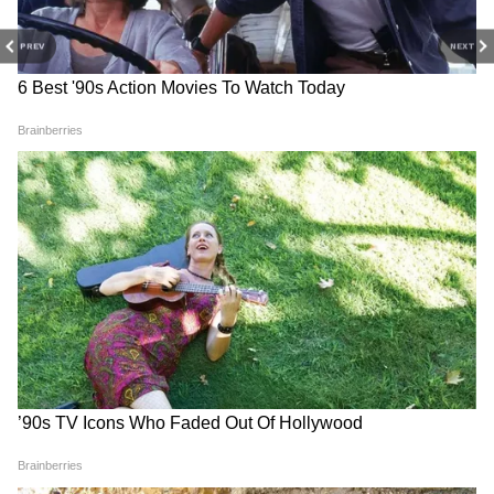
प्रस्ताव से लेकर होर्मुज तक पूरा मामला समझिए
PREV
NEXT
Top 10 Morning News: NEET जांच से IPL ड्रामे तक,
सुबह की वो 10 बड़ी खबरें जिन्होंने दुनिया को चौंकाया
3
7
Image Credit :
X
शहर के बीचों-बीच छिपाया गया 'राज' या खुली
चुनौती?
नूर खान एयरबेस रावलपिंडी के व्यस्त इलाके में और