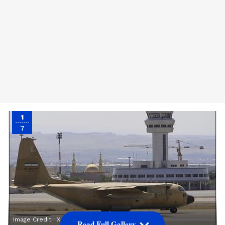
1
7
Image Credit :
X
Read Full Gallery