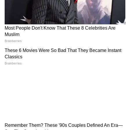
park on its airfields, effectively
shielding them from possible
American…
pic.twitter.com/kCr8RwgMoo
— RB. (@rahul4bisht)
May 12,
2026
4
7