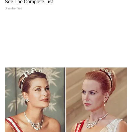
Image Credit :
X
"पूरी तरह से पुनर्मूल्यांकन": वॉशिंगटन में फूटा गुस्सा
इस खुलासे के बाद अमेरिका में राजनीतिक पारा चढ़ गया
है। रिपब्लिकन सीनेटर लिंडसे ग्राहम ने सोशल मीडिया पर
पाकिस्तान की भूमिका पर कड़े सवाल उठाए हैं। उन्होंने
स्पष्ट कहा कि यदि ये दावे सच हैं, तो अमेरिका को
पाकिस्तान के साथ अपने कूटनीतिक रिश्तों का "पूरी तरह
से पुनर्मूल्यांकन" करना होगा। अमेरिका के लिए यह खबर
किसी बड़े धोखे से कम नहीं है, क्योंकि वह पाकिस्तान को
क्षेत्र में स्थिरता बनाए रखने के लिए एक अहम सहयोगी
मानता रहा है।
5
7