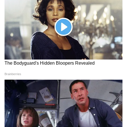
अपने कई मिलिट्री विमानों को रावलपिंडी स्थित पाकिस्तान
एयर फ़ोर्स के नूर खान बेस पर भेज दिया। इन विमानों में
सबसे अहम RC-130 था—जो एक टोही और जासूसी
विमान है। सवाल यह उठता है कि क्या पाकिस्तान ने
जानबूझकर अमेरिका की आंखों में धूल झोंकी?
Related Articles
US Iran बातचीत में क्यों अटका है समझौता? 14 पॉइंट