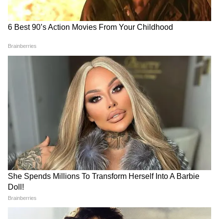
2
7
Image Credit :
X
आधी रात का मिशन: रावलपिंडी में लैंड हुए ईरानी
विमान
सस्पेंस तब शुरू हुआ जब CBS News की एक रिपोर्ट में
दावा किया गया कि राष्ट्रपति डोनाल्ड ट्रंप द्वारा अप्रैल में
सीज़फ़ायर की घोषणा के तुरंत बाद, ईरान ने अपनी
वायुसेना की बची-कुची ताकत को बचाने के लिए एक
'सीक्रेट ऑपरेशन' चलाया। रिपोर्ट के मुताबिक, ईरान ने