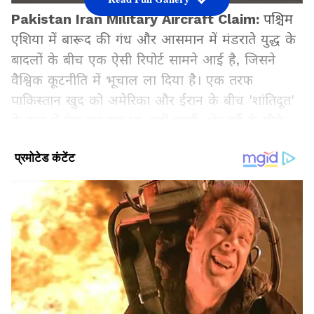
Pakistan Iran Military Aircraft Claim:
पश्चिम
एशिया में बारूद की गंध और आसमान में मंडराते युद्ध के
बादलों के बीच एक ऐसी रिपोर्ट सामने आई है, जिसने
वैश्विक कूटनीति में भूचाल ला दिया है। एक तरफ
पाकिस्तान खुद को अमेरिका और ईरान के बीच 'शांतिदूत'
के रूप में पेश कर रहा था, वहीं दूसरी ओर पर्दे के पीछे
वह ईरान के सैन्य संसाधनों को अमेरिकी मिसाइलों से
बचाने की गुप्त योजना पर काम कर रहा था। अमेरिकी
अधिकारियों के हवाले से आई एक रिपोर्ट ने दावा किया है
कि पाकिस्तान ने अपने रणनीतिक एयरबेस का इस्तेमाल
ईरानी सैन्य विमानों को 'सुरक्षित पनाहगाह' देने के लिए
किया।
Add Asianetnews Hindi as a Preferred
Source