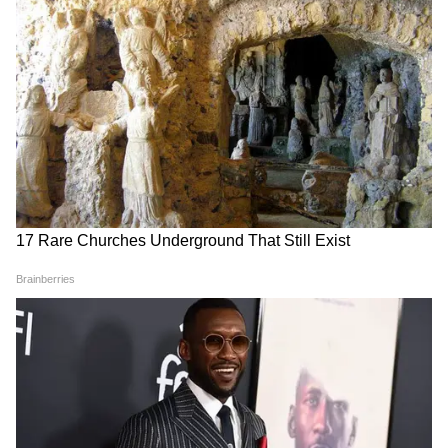
पाकिस्तान के सैन्य मुख्यालय (GHQ) के बिल्कुल करीब
स्थित है। पाकिस्तान ने इन आरोपों को यह कहकर खारिज
कर दिया कि इतने बड़े विमानों के बेड़े को शहर के बीचों-
बीच छिपाना नामुमकिन है। लेकिन अमेरिकी खुफिया तंत्र
का दावा है कि यह ईरान की अपनी संपत्तियों को बचाने
की एक सोची-समझी रणनीति का हिस्सा था। इसी दौरान,
ईरान के नागरिक विमानों ने अफगानिस्तान के काबुल में
शरण ली, जिससे इस पूरे घटनाक्रम में तालिबान का एंगल
भी जुड़ गया है।
The US has hit Pakistan with a
serious allegation: even while
Islamabad was positioning itself
as a “mediator” between Iran and
the United States, it allegedly
allowed Iranian military aircraft to