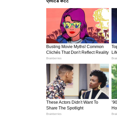
यूपी में कल का मौसम कैसा रहेगा?
यूपी के कई बड़े जिलों में 70 से 75 K
लेकर अलर्ट जारी किया गया है, उनमें न
मुरादाबाद, आगरा, मथुरा, कानपुर, हमी
शामिल हैं। राजधानी लखनऊ में दिन 
रहेगा।
बिहार और झारखंड में कल का मौस
बिहार के पटना, गया, बक्सर, सिवान, सार
अररिया, किशनगंज, भागलपुर और मुंगेर म
कुछ हिस्सों में बिजली गिरने का भी खतर
हजारीबाग, साहेबगंज और टाटा (सिंहभूम)
पहाड़ी राज्यों उत्तराखंड, हिमाचल
उत्तराखंड:
देहरादून, नैनीताल, हरिद्वार,
और पहाड़ों पर मलबा गिरने का खतरा है