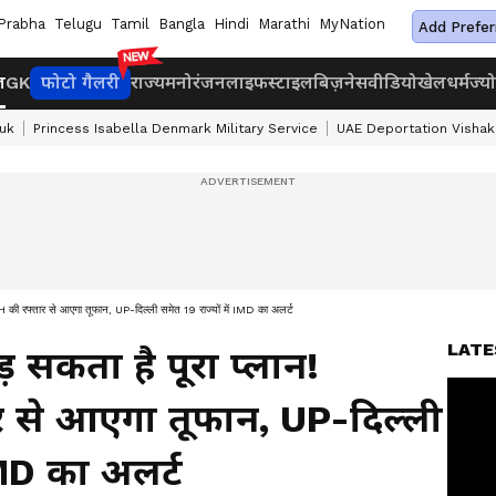
Prabha
Telugu
Tamil
Bangla
Hindi
Marathi
MyNation
Add Prefer
ज
GK
फोटो गैलरी
राज्य
मनोरंजन
लाइफस्टाइल
बिज़नेस
वीडियो
खेल
धर्म
ज्य
uk
Princess Isabella Denmark Military Service
UAE Deportation Visha
की रफ्तार से आएगा तूफान, UP-दिल्ली समेत 19 राज्यों में IMD का अलर्ट
LATE
सकता है पूरा प्लान!
 से आएगा तूफान, UP-दिल्ली
IMD का अलर्ट