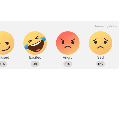
ली आवाज — गांव-कस्बों से लेकर पटना तक की ताज़ा
िर्फ Asianet News Hindi पर।
ील्ड में काम कर रहे हैं, 8 साल का अनुभव। अक्टूबर 2021 से एशियानेट
्होंने बनारस हिंदू यूनिवर्सिटी (BHU) से जर्नलिज्म एंड मॉस कम्युनिकेशन में
यूज, नेशनल न्यूज, बिजनेस-टेक और ऑटो, क्राइम और फीचर स्टोरीज में खास
दलों और
IMD Weather Forecast: फिर बढ़
न और कई पब्लिक रिपोर्ट्स बनाने का अनुभव।
R का
रही गर्मी? जानिए दिल्ली-यूपी, एमपी-
त, देखें
छत्तीसगढ़ से बिहार-झारखंड तक मौसम
का पूरा हाल
 रहेगा?
ं रविवार को भारी बारिश और आंधी का अलर्ट है। आंधी
्रति घंटे तक जा सकती है। दिन में अधिकतम तापमान
ार बारिश के बाद मौसम सुहाना हो जाएगा और तापमान में