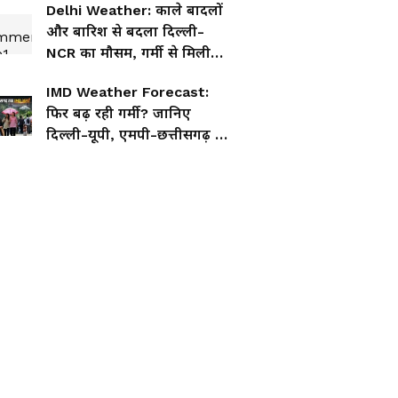
Delhi Weather: काले बादलों
और बारिश से बदला दिल्ली-
NCR का मौसम, गर्मी से मिली
बड़ी राहत, देखें VIDEO
IMD Weather Forecast:
फिर बढ़ रही गर्मी? जानिए
दिल्ली-यूपी, एमपी-छत्तीसगढ़ से
बिहार-झारखंड तक मौसम का
पूरा हाल