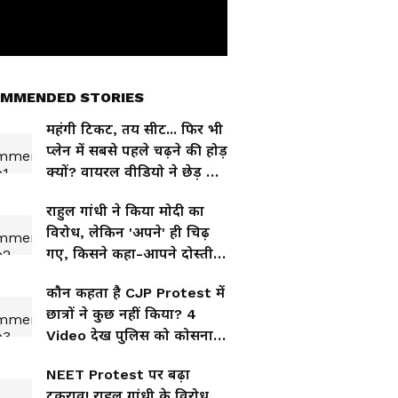
MMENDED STORIES
महंगी टिकट, तय सीट... फिर भी
प्लेन में सबसे पहले चढ़ने की होड़
क्यों? वायरल वीडियो ने छेड़ दी
बहस
राहुल गांधी ने किया मोदी का
विरोध, लेकिन 'अपने' ही चिढ़
गए, किसने कहा-आपने दोस्ती
शर्मसार कर दी
कौन कहता है CJP Protest में
छात्रों ने कुछ नहीं किया? 4
Video देख पुलिस को कोसना
बंद कर देंगे आप!
NEET Protest पर बढ़ा
टकराव! राहुल गांधी के विरोध