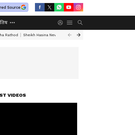
red Source
ोतिष
kha Rathod
Sheikh Hasina News
India World News Today
Jharkhand S
ST VIDEOS