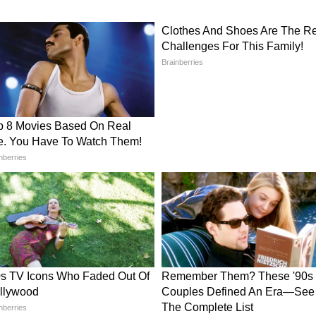
mph की स्पीड से तूफानी हवाएं चल सकती हैं। जिन जिलों को
ोएडा (गौतमबुद्ध नगर), मुजफ्फरनगर, मेरठ, शाहजहांपुर,
रपुर, चंदौली, आजमगढ़, वाराणसी, गोरखपुर और प्रयागराज
का पारा 41°C और रात का तापमान 30°C के आस-पास
म कैसा रहेगा?
ण, नालंदा, वैशाली, समस्तीपुर, दरभंगा, मधुबनी, पूर्णिया,
ें भारी बारिश और आंधी की चेतावनी है। पूर्वी बिहार के
ा है। झारखंड के धनबाद, बोकारो, रांची, पलामू, दुमका,
 में 65 से 70 किमी की रफ्तार से हवाएं चल सकती हैं।
 और जम्मू-कश्मीर में कल मौसम कैसा रहेगा?
 ऋषिकेश, रुद्रप्रयाग और चमोली जैसे जिलों में भारी बारिश
।