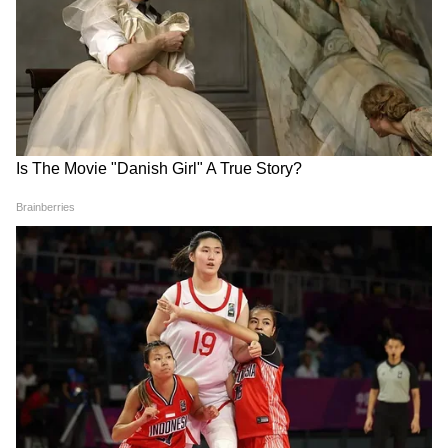
संगीन बना दिया। पता चला कि लोहगढ़ किले की पहाड़ियों
से केतन को नीचे धकेलने से पहले, सिया और उसके प्रेमी
चेतन चौधरी ने इसी लुल्ला नगर के मैदान में हत्या की पूरी
योजना का बाकायदा रिहर्सल (क्राइम री-एनेक्टमेंट) किया
था। उन्होंने बकायदा प्लान किया था कि केतन को किस
तरह बातों में फंसाकर खाई के किनारे ले जाना है और कैसे
बिना किसी सबूत के उसे नीचे धकेलना है।
अब दो मौतों ने और गहरा कर दिया मामला
केतन अग्रवाल की मौत पहले से ही कई सवालों के घेरे में
थी। अब उनके दादा के निधन ने इस पूरे मामले को और
अधिक भावनात्मक और गंभीर बना दिया है। परिवार इसे
केवल एक हादसा नहीं, बल्कि लगातार मिल रहे मानसिक
आघात का परिणाम मान रहा है। उधर, पुलिस सिया गोयल
और चेतन चौधरी के खिलाफ सबूत जुटाने में लगी है। आने