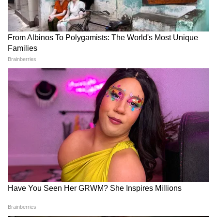
यह भी पढ़ें:
NEET छात्रों के लिए बड़ी खुशखबरी! CM
योगी ने किया 50% किराया छूट का ऐलान
कौन हैं आकांक्षा सिंह? एक साल में
Bihar Education Reform:
3 राष्ट्रीय सम्मान! CSIR की इस युवा
बिहार में शिक्षा व्यवस्था में 4 बड़े
वैज्ञानिक ने कैसे रचा इतिहास?
बदलाव, परीक्षा से छात्र शिकायत तक
बदलेगा सिस्टम