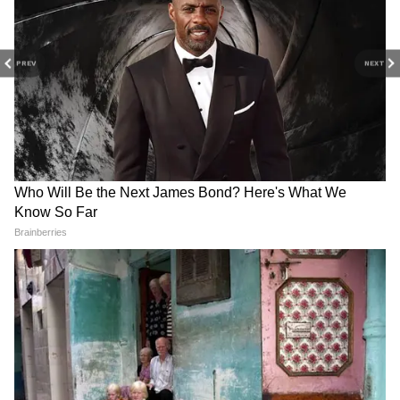
ने लोगों से वैकल्पिक मार्गों का उपयोग करने की अपील
कहानी और अपडेट के साथ, सिर्फ Asianet News
की है।
Hindi पर।
PREV
NEXT
हालांकि आम नागरिकों की सुविधा को ध्यान में रखते हुए
एम्बुलेंस, फायर ब्रिगेड, शव वाहन और स्कूली वाहनों को
आवश्यकतानुसार प्रतिबंधित मार्गों से गुजरने की अनुमति दी
जाएगी।
किसी भी जानकारी या सहायता के लिए नागरिक लखनऊ
ट्रैफिक कंट्रोल रूम के हेल्पलाइन नंबर 9454405155
पर संपर्क कर सकते हैं। प्रशासन का कहना है कि सहयोग
और सावधानी से ही जुलूस के दौरान यातायात व्यवस्था
सुचारु रखी जा सकती है।
RECOMMENDED STORIES