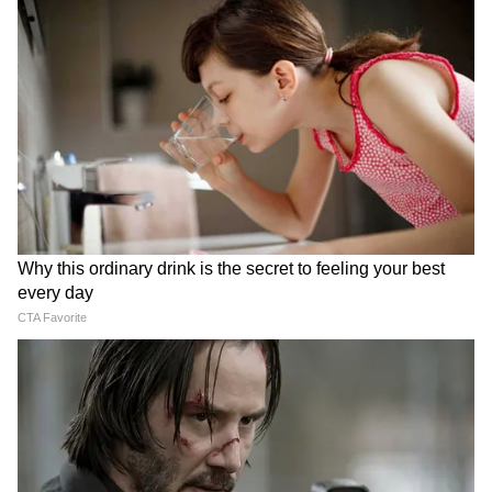
IIT Delhi में PM Modi के
बारामती में फिर विमान हादसा!
कार्यक्रम पर भड़क गए Owaisi,
अजित पवार क्रैश के 7 महीने बाद
'सिर झुकाने' पर उठाए सवाल
ऐसा क्या हुआ? मचा हड़कंप
LATEST VIDEOS
IIT Delhi में PM Modi के कार्यक्रम पर भड़क
गए Owaisi, 'सिर झुकाने' पर उठाए सवाल
Gwalior में बहनों की हिम्मत के आगे पस्त हुआ
Snatcher, हर लड़की में होनी चाहिए ऐसी
हिम्मत!