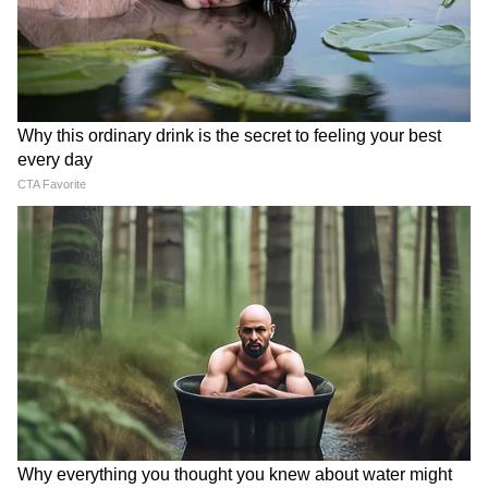
देर रात Rishabh Pant की इस
नेहा बोरा कौन हैं जिन्हें छात्रों ने स्टेज
शिकायत पर CM Pushkar
से उतारा-स्याही भी फेंकी, क्यों नहीं
Dhami की पहली प्रतिक्रिया
साझा करने दिया मंच
LATEST VIDEOS
Modi in IIT Delhi: '1 लाख करोड़..अंग्रेजी में
बोलूं', देश के युवाओं को Modi ने दिया बहुत बड़ा
टास्क
देर रात Rishabh Pant की इस शिकायत पर