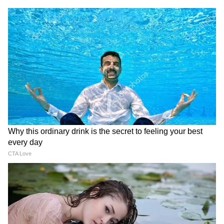
RECOMMENDED STORIES
JPSC Protest: ना बोल पा रहे ना
बेटा अबान अहमद हुआ सुपुर्द-ए-
खड़े हो पा रहे, कैसी है 15 दिन से
खाक, लेकिन मां देखने नहीं
अन्न त्यागे देवेंद्र महतो की हालत
आई...आखिर कहां है शाइस्ता परवीन