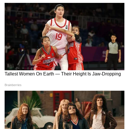
अबान अहमद की मौत के बाद सबकी
पति की हत्या, बेटे का एनकाउंटर और
नजर शाइस्ता परवीन पर, क्या टूटेगी
अब एक और बेटे की मौत... जानिए
3 साल की चुप्पी?
कौन हैं अतीक अहमद की 3 साल से
फरार पत्नी शाइस्ता परवीन?
कौन हैं तहलका वाला Tarun
Rajpal Yadav Property
Tejpal, जिसके खुलासे से हिल
Auction: करोड़ों के मामले में बैंक