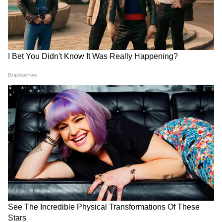
जाती थी सरकार, अब जेल होगा नया
ने उठाया बड़ा कदम, जानिए पूरा
पता?
मामला
LATEST VIDEOS
जंतर-मंतर वाले Mohammad Junaid पहुंच
गए Jharkhand, सुनिए क्या कहा...
सड़क हादसे में Atiq Ahmed के बेटे अबान
अहमद की दर्दनाक मौत। Atiq Ahmed Son
Abaan Ahmed Death