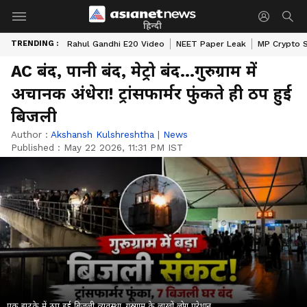
हिन्दी
TRENDING :
Rahul Gandhi E20 Video
NEET Paper Leak
MP Crypto 
AC बंद, पानी बंद, मेट्रो बंद...गुरुग्राम में
अचानक अंधेरा! ट्रांसफार्मर फुंकते ही ठप हुई
बिजली
Author :
Akshansh Kulshreshtha
|
News
Published :
May 22 2026, 11:31 PM IST
एक झटके में ठप हुई बिजली व्यवस्था, गुरुग्राम के लाखों लोग परेशान