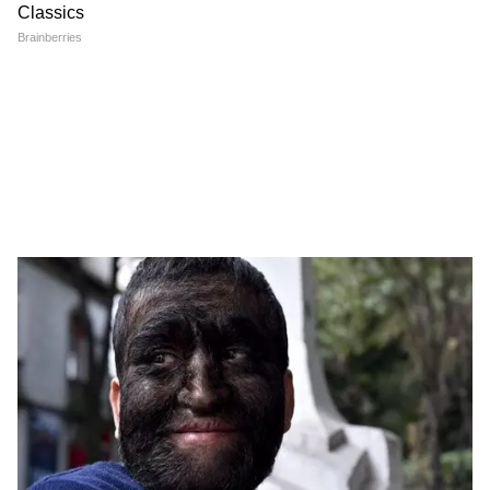
लगे Brij Bhushan Singh
हटाया! हर कोई कर रहा चर्चा
LATEST VIDEOS
Modi in IIT Delhi: '1 लाख करोड़..अंग्रेजी में
बोलूं', देश के युवाओं को Modi ने दिया बहुत बड़ा
टास्क
देर रात Rishabh Pant की इस शिकायत पर
CM Pushkar Dhami की पहली प्रतिक्रिया