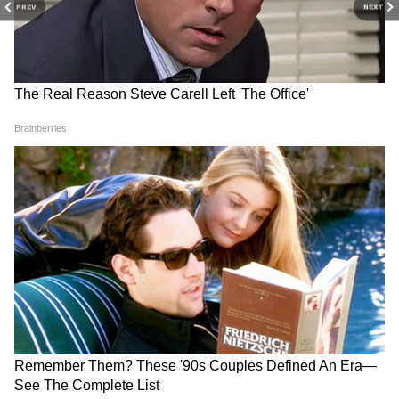
PREV
NEXT
अभिजीत पर स्याही फेंकने वाली
Sonam Wangchuk Health
महिला बरखा ने किए CJP चीफ के
Update : सोनम की पत्नी ने उठाए
खुलासे, रोते-रोते बताई पूरी कहानी
बेहद गंभीर सवाल, हाईकोर्ट में क्या
हुआ?
Monsoon Session से पहले कैसी
एक Reel और सीधे 3 लाख रुपये!
रही All Party Meeting ? क्या
बिहार सरकार का ऐलान सुन कंटेंट
बोले किरेन रिजीजू और चंद्रशेखर
क्रिएटर्स की हो गई मौज!