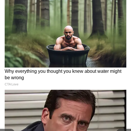
सर्विसेज स्टाफ कॉलेज में उन्हें 'बेस्ट ऑल राउंड स्टूडेंट
ऑफिसर मेडल' से सम्मानित किया गया था। उन्होंने हायर
कमांड कोर्स और प्रतिष्ठित नेशनल डिफेंस कॉलेज में भी
हिस्सा लिया है। फिलहाल, लेफ्टिनेंट जनरल धीरज सेठ
वाइस चीफ ऑफ आर्मी स्टाफ के तौर पर भारतीय सेना में
दूसरे सबसे सीनियर पद पर हैं।
DOWNLOAD APP
RECOMMENDED STORIES