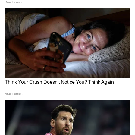
LATEST VIDEOS
IIT Delhi में PM Modi के कार्यक्रम पर भड़क
गए Owaisi, 'सिर झुकाने' पर उठाए सवाल
Gwalior में बहनों की हिम्मत के आगे पस्त हुआ
Snatcher, हर लड़की में होनी चाहिए ऐसी
हिम्मत!