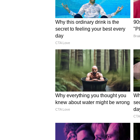
दिलचस्प बात यह है कि इसी बीच डिब्बे 
गई। इस अचानक हुए हंगामे के बीच, प्रण
बचाते रहे। उन्होंने इस अफरातफरी को 
चर्चगेट से विरार तक की भीड़ भरी यात्
प्लेटफॉर्म पर उतरे और नतीजा दिखाया। 
भरा हुआ था। अपनी जीत का जश्न मनाते
चैलेंज के सफल होने का इशारा दिया।
कई दर्शकों ने प्रणय के कॉन्सेंट्रेशन औ
यात्रा को फिल्माने वाले व्यक्ति को भी ब
को कैमरे में कैद किया। कुछ यूजर्स ने 
एक अन्य यूजर ने और भी कठिन चैलेंज दे
उपयोग करके 100 मंजिल चढ़ने की हिम्