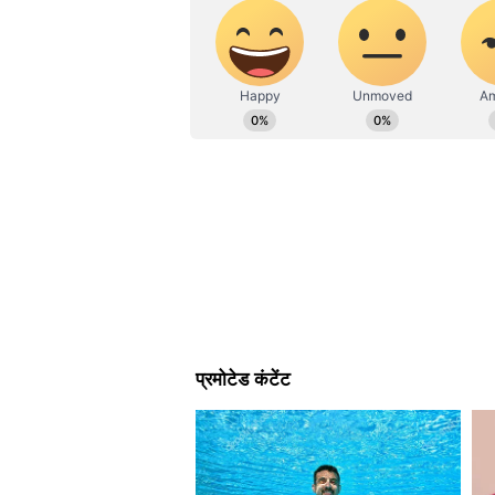
Arvind Raghuwanshi
AR
Vi
अरविंद रघुवंशी। 2012 से पत्रकारिता जगत म
सीनियर चीफ सब एडिटर के तौर पर काम कर रह
माखनलाल चतुर्वेदी राष्ट्रीय पत्रकारिता व
पॉलिटिक्स, क्राइम और फीचर स्टोरीज में लि
हिंदे मेल जैसे मीडिया संस्थानों में भी ये का
जैसे-जैसे ट्रेन एक के बाद एक स्टेशन प
प्रणय लगातार अपने पैर जमाते, ग्लास प
सावधानी से चलते हुए दिख रहे हैं, ताकि 
यात्री भी हैरानी से बार-बार ग्लास को 
की कोशिश कर रहे थे कि इस अजीबोगरीब