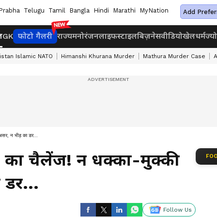
Prabha
Telugu
Tamil
Bangla
Hindi
Marathi
MyNation
Add Prefer
ज
GK
फोटो गैलरी
राज्य
मनोरंजन
लाइफस्टाइल
बिज़नेस
वीडियो
खेल
धर्म
ज्य
istan Islamic NATO
Himanshi Khurana Murder
Mathura Murder Case
A
 असर, न भीड़ का डर...
 का चैलेंज! न धक्का-मुक्की
FOO
 डर...
Follow Us