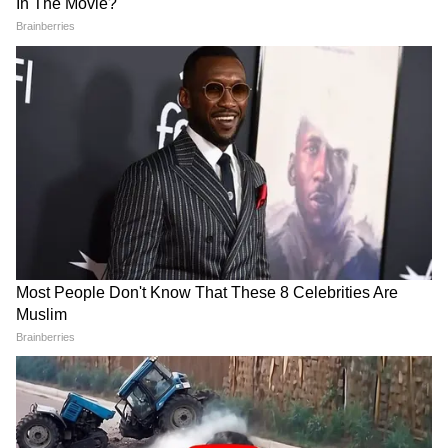
ठिकाना नहीं रहा। सोशल मीडिया प्लेटफॉर्म X (ट्विटर) पर
अपनी भावनाएं व्यक्त करते हुए उन्होंने लिखा: "एक पिता
के तौर पर, उसकी अनुशासन, पक्का इरादा और लगन
देखकर मेरा सीना गर्व से चौड़ा हो जाता है। मैं उसके आगे
के सफ़र और ज़िंदगी में कई और मंज़िलें पाने के लिए उसे
शुभकामनाएँ देता हूं।" मुख्यमंत्री के इस पोस्ट के बाद पूरे
असम और देश भर से बधाइयों का तांता लग गया है। लोग
इस बात की सराहना कर रहे हैं कि एक वीआईपी परिवार
से ताल्लुक रखने और देश की सबसे कठिन लॉ यूनिवर्सिटी
में पढ़ने के बावजूद, नंदिल ने जिस सादगी, समर्पण और
अनुशासन के साथ खुद को तपाया, वह आज के युवाओं के
लिए एक बड़ी मिसाल है। अगले साल अपनी कानून की
डिग्री पूरी करने जा रहे इस युवा एथलीट ने साबित कर
दिया है कि अगर इरादे फौलादी हों, तो कोई भी चुनौती
बड़ी नहीं होती।