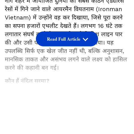
नांग शहर में आयोजित दुनिया की सबसे कठिन एंड्योरेंस
रेसों में गिने जाने वाले आयरमैन वियतनाम (Ironman
Vietnam) में उन्होंने वह कर दिखाया, जिसे पूरा करने
का सपना हजारों एथलीट देखते हैं। लगभग 16 घंटे तक
लगातार संघर्ष करने के बाद नंदिल ने फिनिश लाइन पार
Read Full Article
की और उसी पल उनका नाम चर्चा में आ गया। यह
उपलब्धि सिर्फ एक खेल जीत नहीं थी, बल्कि अनुशासन,
मानसिक ताकत और असंभव लगने वाले लक्ष्य को हासिल
करने की कहानी बन गई।
कौन हैं नंदिल सरमा?
असम के मुख्यमंत्री हिमंत बिस्वा सरमा अक्सर अपनी
कड़क राजनीति और कड़े फैसलों के लिए चर्चा में रहते हैं,
LATEST VIDEOS
लेकिन इस बार सुर्खियां उनकी राजनीति नहीं, बल्कि उनके
21 साल के बेटे नंदिल सरमा बटोर रहे हैं। नंदिल ने सात
समंदर पार वियतनाम की धरती पर एक ऐसा कारनामा कर