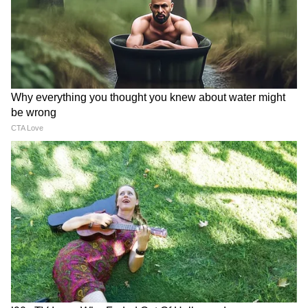
क्या यह बयान समाज में बदलाव का संकेत है?
हिना बलूच का यह बयान सिर्फ विवाद नहीं, बल्कि एक
बड़े मुद्दे की ओर इशारा करता है। कुछ लोग मानते हैं कि
ऐसे बयान जरूरी हैं, क्योंकि ये छिपे हुए मुद्दों को सामने
लाते हैं। वहीं, कुछ का कहना है कि इससे समाज में भ्रम
और तनाव बढ़ सकता है।
पाकिस्तान छोड़ने की नौबत क्यों आई?
हिना बलूच ने बताया कि उन्हें अपने एक्टिविज़्म के कारण
कई बार हिंसा और धमकियों का सामना करना पड़ा। एक
विरोध प्रदर्शन के दौरान प्राइड फ्लैग उठाने पर उन्हें गंभीर
खतरे झेलने पड़े, जिसके बाद उन्हें देश छोड़ना पड़ा। बाद
में उन्हें लंदन की SOAS यूनिवर्सिटी में स्कॉलरशिप मिली
और उन्होंने UK में शरण ली।