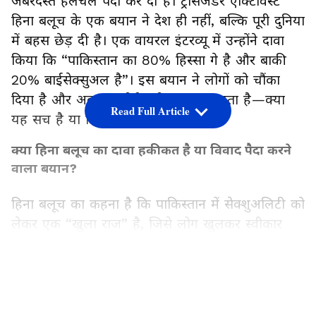
जबरदस्त हलचल पैदा कर दी है। ट्रांसजेंडर एक्टिविस्ट
हिना बलूच के एक बयान ने देश ही नहीं, बल्कि पूरी दुनिया
में बहस छेड़ दी है। एक वायरल इंटरव्यू में उन्होंने दावा
किया कि “पाकिस्तान का 80% हिस्सा गे है और बाकी
20% बाईसेक्सुअल है”। इस बयान ने लोगों को चौंका
दिया है और अब हर कोई यही जानना चाहता है—क्या
Read Full Article
यह सच है या सिर्फ एक विवाद?
क्या हिना बलूच का दावा हकीकत है या विवाद पैदा करने
वाला बयान?
हिना बलूच का कहना है कि पाकिस्तान में सेक्शुअलिटी को
लेकर एक “खुला राज” है, जिसे लोग खुलकर स्वीकार
नहीं करते। उनके मुताबिक, समाज, धर्म और परिवार की
इज़्ज़त के डर से लोग अपनी असली पहचान छिपाते हैं।
LATEST VIDEOS
हालांकि, इस दावे को लेकर सोशल मीडिया पर तीखी बहस
चल रही है-कुछ लोग इसे सच्चाई बता रहे हैं, तो कुछ इसे