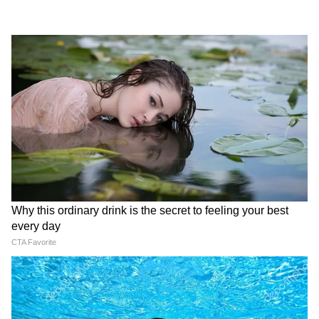
हिना बलूच, जो खुद को ‘ख्वाजा सिरा’ मानती हैं, ने अपने
जीवन में काफी मुश्किलें देखी हैं। बचपन में उन्हें ऐसे
माहौल में रहना पड़ा, जहां थर्ड जेंडर समुदाय के लिए
सीमित और अक्सर शोषण से जुड़े विकल्प ही थे-जैसे
भीख मांगना या नाचना। लेकिन उन्होंने इन सीमाओं को
तोड़ा और जेंडर और माइनॉरिटी राइट्स के लिए आवाज
उठाई। उन्होंने सामाजिक आंदोलनों में हिस्सा लिया और
LGBTQ अधिकारों के लिए काम किया।
LATEST VIDEOS
IIT Delhi में PM Modi के कार्यक्रम पर भड़क
गए Owaisi, 'सिर झुकाने' पर उठाए सवाल