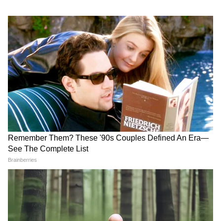
हिना बलूच का संघर्ष क्या रहा है?
हिना बलूच, जो खुद को ‘ख्वाजा सिरा’ मानती हैं, ने अपने
जीवन में काफी मुश्किलें देखी हैं। बचपन में उन्हें ऐसे
माहौल में रहना पड़ा, जहां थर्ड जेंडर समुदाय के लिए
सीमित और अक्सर शोषण से जुड़े विकल्प ही थे-जैसे
भीख मांगना या नाचना। लेकिन उन्होंने इन सीमाओं को
तोड़ा और जेंडर और माइनॉरिटी राइट्स के लिए आवाज
उठाई। उन्होंने सामाजिक आंदोलनों में हिस्सा लिया और
LGBTQ अधिकारों के लिए काम किया। हिना बताती हैं
कि उनका सबसे बड़ा डर यह नहीं था कि लोग उनकी
पहचान क्या समझेंगे, बल्कि यह था कि वे खुद को कैसे
व्यक्त कर पाएंगी।