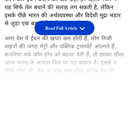
यह सिर्फ तेल बचाने की सलाह लग सकती है, लेकिन
इसके पीछे भारत की अर्थव्यवस्था और विदेशी मुद्रा भंडार
से जुड़ा एक बड़ा गणित छिपा हुआ है।
Read Full Article
अगर देश में ईंधन की खपत कम होती है, लोग निजी
वाहनों की जगह मेट्रो और पब्लिक ट्रांसपोर्ट अपनाते हैं,
कंपनियां वर्क फ्रॉम होम को बढ़ावा देती हैं, तो इसका सीधा
असर भारत के आयात बिल पर पड़ सकता है। इससे न
सिर्फ लोगों की जेब पर बोझ कम होगा, बल्कि देश की
विदेशी मुद्रा भी बचेगी।
LATEST VIDEOS
विदेशी मुद्रा आखिर होती क्या है?
विदेशी मुद्रा यानी दूसरे देशों की करेंसी, जैसे अमेरिकी
डॉलर, यूरो, पाउंड या येन। जब भारत दूसरे देशों से व्यापार
करता है, तब भुगतान इन्हीं विदेशी मुद्राओं में किया जाता