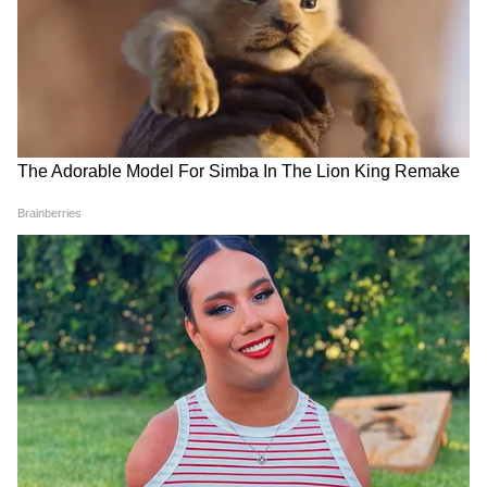
जंतर-मंतर वाले Mohammad Junaid पहुंच
गए Jharkhand, सुनिए क्या कहा...
सड़क हादसे में Atiq Ahmed के बेटे अबान
अहमद की दर्दनाक मौत। Atiq Ahmed Son
Abaan Ahmed Death