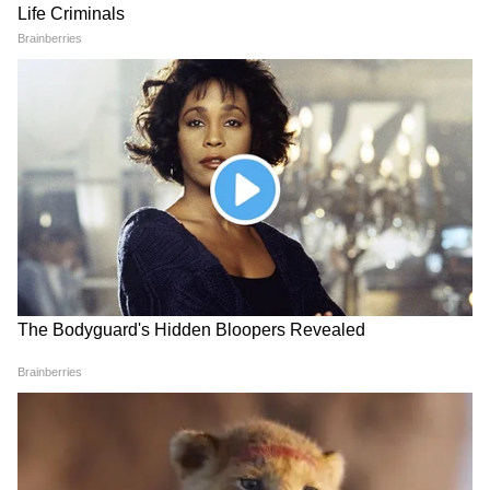
कौन हैं तहलका वाला Tarun
Rajpal Yadav Property
Tejpal, जिसके खुलासे से हिल
Auction: करोड़ों के मामले में बैंक
जाती थी सरकार, अब जेल होगा नया
ने उठाया बड़ा कदम, जानिए पूरा
पता?
मामला
कार की EMI से छुटकारा पाने के
सड़क हादसे में Atiq Ahmed के
लिए रची गई हत्या? भिंड केस में
बेटे अबान अहमद की दर्दनाक मौत।
पुलिस के खुलासे ने सबको चौंकाया
Atiq Ahmed Son Abaan
Ahmed Death
LATEST VIDEOS