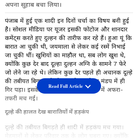
अपना सुहाब बचा लिया।
पंजाब में हुई एक शादी इन दिनों चर्चा का विषय बनी हुई
है। सोशल मीडिया पर यूजर इसकी फोटोज और शानदार
कमेंट्स करते हुए दुल्हन की तारीफ कर रहे हैं। हुआ यूं कि
बारात आ चुकी थी, जयमाला से लेकर कई रस्में निभाई
जा चुकी थीं। खुशियों का माहौल था, सब लोग खुश थे,
क्योंकि कुछ देर बाद दूल्हा दुल्हन अग्नि के सामने 7 फेरे
जो लेने जा रहे थे। लेकिन कुछ देर पहले ही अचानक दूल्हे
की तबीयत बिगड़ गई और वह बेसुध होकर मंडप में ही
Read Full Article
गिर पड़ा। इसके बाद खुशियों से भरे माहौल में अफरा-
तफरी मच गई।
दूल्हे की हालत देख बारातियों में हड़कंप
दूल्हे की तबीयत बिगड़ते ही शादी में हड़कंप मच गया।
मेहमानों से लेकर परिवार तक के लोग घबरा गए। क्योंकि