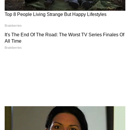
हुए महिलाओं को बराबरी का अधिकार देना समय की मांग
है। विशेषज्ञों का भी मानना है कि इस तरह के फैसले
समाज में सकारात्मक संदेश देते हैं और आने वाली पीढ़ियों
को यह विश्वास दिलाते हैं कि नेतृत्व क्षमता का संबंध केवल
लिंग से नहीं, बल्कि जिम्मेदारी निभाने की योग्यता से है।
एक ऐतिहासिक पल जिसने लिख दिया नया अध्याय
खेरवागढ़ की यह घटना केवल एक शाही परिवार की
उत्तराधिकार रस्म नहीं रही, बल्कि उसने सामाजिक बदलाव
की नई कहानी भी लिख दी। सदियों से चली आ रही
परंपरा में पहली बार किसी बेटी को वारिस घोषित किया
जाना इस बात का संकेत है कि बदलाव धीरे-धीरे ही सही,
लेकिन समाज की सोच में अपनी जगह बना रहा है। अब
लोगों की नजर इस बात पर रहेगी कि तेजस्वी कुमारी अपने
पिता की विरासत को किस तरह आगे बढ़ाती हैं और क्या