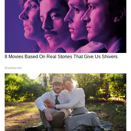
का सस्पेंस और आत्मविश्वास नजर आया। उन्होंने बेहद
परिपक्वता से कहा कि वह अपनी पढ़ाई को कभी नहीं
छोड़ेंगी और शिक्षा पर पूरा ध्यान देने के साथ-साथ उन्हें
सौंपी गई इन नई और भारी-भरकम जिम्मेदारियों को भी
बखूबी निभाएंगी। तेजस्वी ने संकल्प लिया कि वे अपने
दिवंगत पिता के उस अधूरे विज़न और सपनों को पूरा करने
की दिशा में काम करेंगी, जो उन्होंने इस गांव के विकास के
लिए देखे थे। ग्रामीण इस कदम को बदलते भारत और
आधुनिक सामाजिक सोच का एक बेहतरीन उदाहरण मान
रहे हैं, जहां परंपराओं को खत्म किए बिना उन्हें समानता
के तराजू पर तौला गया है।
क्या बदल रही है राजस्थान की सामाजिक सोच?
स्थानीय लोगों ने इस फैसले को केवल एक पारिवारिक
निर्णय नहीं, बल्कि बदलते सामाजिक दृष्टिकोण का प्रतीक
बताया। उनका मानना है कि परंपराओं का सम्मान करते