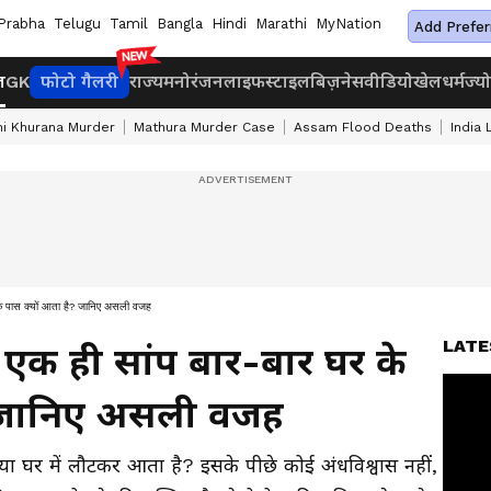
Prabha
Telugu
Tamil
Bangla
Hindi
Marathi
MyNation
Add Prefer
ज
GK
फोटो गैलरी
राज्य
मनोरंजन
लाइफस्टाइल
बिज़नेस
वीडियो
खेल
धर्म
ज्य
i Khurana Murder
Mathura Murder Case
Assam Flood Deaths
India
पास क्यों आता है? जानिए असली वजह
LATE
क ही सांप बार-बार घर के
? जानिए असली वजह
ा घर में लौटकर आता है? इसके पीछे कोई अंधविश्वास नहीं,