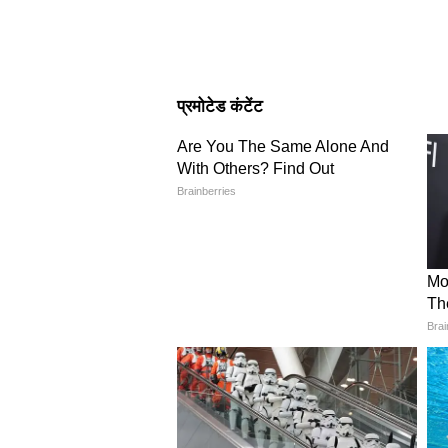
Image Credit :
Asianet News
वैज्ञानिकों के अनुसार, सांप उन जगहों क
हैं। अगर किसी सांप को कोई जगह सुरक्
उस जगह को याद कर लेता है। इसे 'फिडेल
4
5