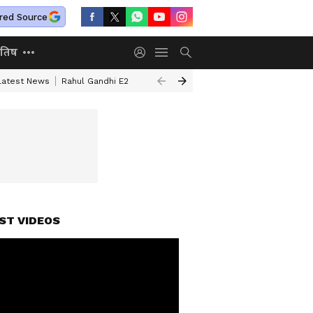
red Source
ोतिष
 Latest News
Rahul Gandhi E20 Video
NEET Paper Leak
MP Crypto S
ST VIDEOS