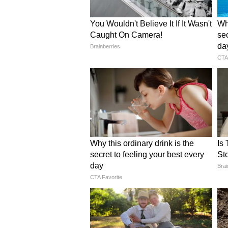
Image Credit :
Getty
सांपों की सूंघने की शक्ति बहुत तेज 
इकट्ठा करते हैं। जब वे किसी रास्ते से गु
गंध उनके लिए एक मैप (नक्शे) की तरह 
आते हैं।
5
5